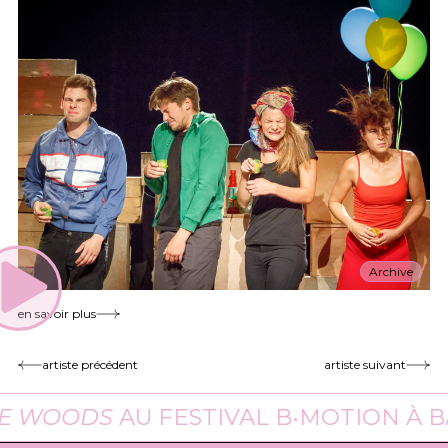
Archive
en savoir plus
artiste précédent
artiste suivant
 WOODS
AU FESTIVAL B•MOTION À BAS