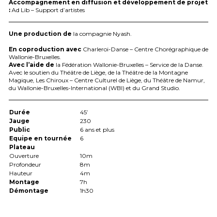
Accompagnement en diffusion et développement de projet
:
Ad Lib – Support d’artistes
Une production de
la compagnie Nyash.
En coproduction avec
Charleroi-Danse – Centre Chorégraphique de
Wallonie-Bruxelles.
Avec l’aide de
la Fédération Wallonie-Bruxelles – Service de la Danse.
Avec le soutien du Théâtre de Liège, de la Théâtre de la Montagne
Magique, Les Chiroux – Centre Culturel de Liège, du Théâtre de Namur,
du Wallonie-Bruxelles-International (
WBI
) et du Grand Studio.
Durée
45’
Jauge
230
Public
6 ans et plus
Equipe en tournée
6
Plateau
Ouverture
10m
Profondeur
8m
Hauteur
4m
Montage
7h
Démontage
1h30