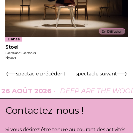
En Diffusion
Danse
Stoel
Caroline Cornelis
Nyash
spectacle précédent
spectacle suivant
 AOÛT 2026
·
DEEP ARE THE WOODS
A
Contactez-nous !
Si vous désirez être tenu·e au courant des activités