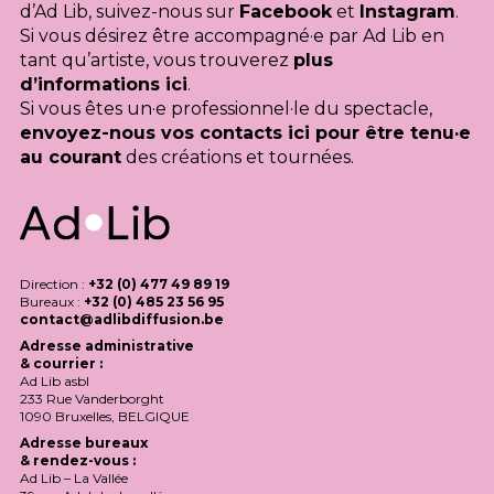
d’Ad Lib, suivez-nous sur
Facebook
et
Instagram
.
Si vous désirez être accompagné·e par Ad Lib en
tant qu’artiste, vous trouverez
plus
d’informations ici
.
Si vous êtes un·e professionnel·le du spectacle,
envoyez-nous vos contacts ici pour être tenu·e
au courant
des créations et tournées.
Direction :
+32 (0) 477 49 89 19
Bureaux :
+32 (0) 485 23 56 95
contact@adlibdiffusion.be
Adresse administrative
& courrier :
Ad Lib asbl
233 Rue Vanderborght
1090 Bruxelles,
BELGIQUE
Adresse bureaux
& rendez-vous :
Ad Lib – La Vallée