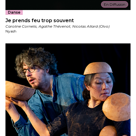
En Diffusion
Danse
Je prends feu trop souvent
Caroline Cornelis, Agathe Thévenot, Nicolas Allard (Olvo)
Nyash