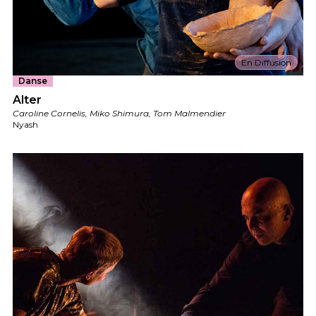
En Diffusion
Danse
Alter
Caroline Cornelis, Miko Shimura, Tom Malmendier
Nyash