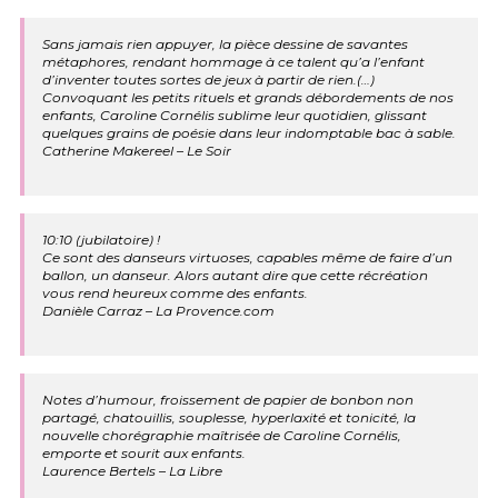
Sans jamais rien appuyer, la pièce dessine de savantes
métaphores, rendant hommage à ce talent qu’a l’enfant
d’inventer toutes sortes de jeux à partir de rien.(…)
Convoquant les petits rituels et grands débordements de nos
enfants, Caroline Cornélis sublime leur quotidien, glissant
quelques grains de poésie dans leur indomptable bac à sable.
Catherine Makereel – Le Soir
10:10 (jubilatoire) !
Ce sont des danseurs virtuoses, capables même de faire d’un
ballon, un danseur. Alors autant dire que cette récréation
vous rend heureux comme des enfants.
Danièle Carraz – La Provence.com
Notes d’humour, froissement de papier de bonbon non
partagé, chatouillis, souplesse, hyperlaxité et tonicité, la
nouvelle chorégraphie maîtrisée de Caroline Cornélis,
emporte et sourit aux enfants.
Laurence Bertels – La Libre