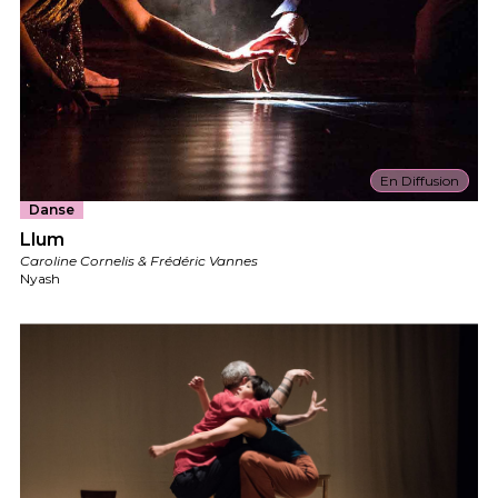
En Diffusion
Danse
Llum
Caroline Cornelis & Frédéric Vannes
Nyash