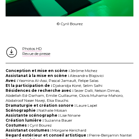
© Cyril Bourez
Photos HD
Revue de presse
Conception et mise en scène :
Jérôme Michez
Assistanat à la mise en scène :
Alexandra Blajovici
Avec :
Yasmina Al-Assi, Pascal Jamault, Felipe Salas
Et la participation de :
Djakaridja Koné, Selim Salhi
Résidences de recherche avec :
Sezer Dalli, Nelson Dimas,
Abdellah Ed-Darham, Emilie Guillaume, Clovis Muhama-Mahoro,
Abdalroof Naser Nweji, Elsa Rauchs
Dramaturgie et création sonore :
Laure Lapel
Scénographie :
Nathalie Moisan
Assistante scénographe :
Lise Ninane
Création lumière :
Suzanna Bauer
Costumes :
Cyril Bourez
Assistanat costumes :
Morgane Kerichard
Regard extérieur et conseil artistique :
Pierre-Benjamin Nantel