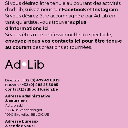
Si vous désirez être tenu·e au courant des activités
d’Ad Lib, suivez-nous sur
Facebook
et
Instagram
.
Si vous désirez être accompagné·e par Ad Lib en
tant qu’artiste, vous trouverez
plus
d’informations ici
.
Si vous êtes un·e professionnel·le du spectacle,
envoyez-nous vos contacts ici pour être tenu·e
au courant
des créations et tournées.
Direction :
+32 (0) 477 49 89 19
Bureaux :
+32 (0) 485 23 56 95
contact@adlibdiffusion.be
Adresse administrative
& courrier :
Ad Lib asbl
233 Rue Vanderborght
1090 Bruxelles,
BELGIQUE
Adresse bureaux
& rendez-vous :