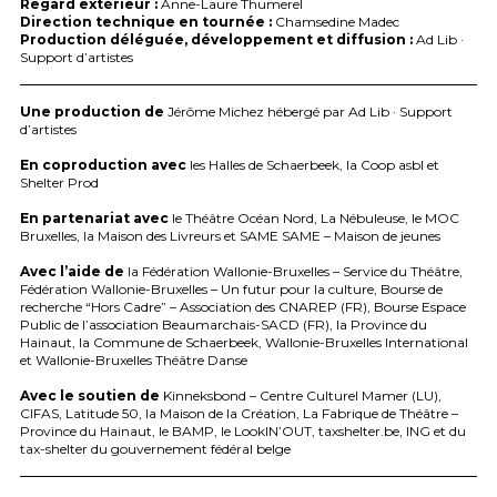
Regard extérieur :
Anne-Laure Thumerel
Direction technique en tournée :
Chamsedine Madec
Production déléguée, développement et diffusion :
Ad Lib ·
Support d’artistes
Une production de
Jérôme Michez hébergé par Ad Lib · Support
d’artistes
En coproduction avec
les Halles de Schaerbeek, la Coop asbl et
Shelter Prod
En partenariat avec
le Théâtre Océan Nord, La Nébuleuse, le
MOC
Bruxelles, la Maison des Livreurs et
SAME
SAME
– Maison de jeunes
Avec l’aide de
la Fédération Wallonie-Bruxelles – Service du Théâtre,
Fédération Wallonie-Bruxelles – Un futur pour la culture, Bourse de
recherche “Hors Cadre” – Association des
CNAREP
(FR), Bourse Espace
Public de l’association Beaumarchais-
SACD
(FR), la Province du
Hainaut, la Commune de Schaerbeek, Wallonie-Bruxelles International
et Wallonie-Bruxelles Théâtre Danse
Avec le soutien de
Kinneksbond – Centre Culturel Mamer (LU),
CIFAS
, Latitude 50, la Maison de la Création, La Fabrique de Théâtre –
Province du Hainaut, le
BAMP
, le LookIN’
OUT
, taxshelter.be,
ING
et du
tax-shelter du gouvernement fédéral belge