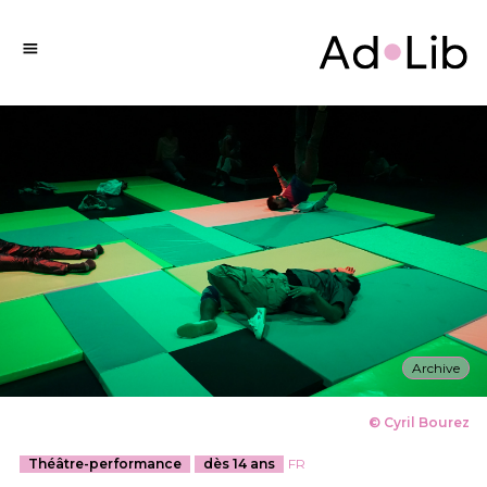
Archive
© Cyril Bourez
Théâtre-performance
dès 14 ans
FR