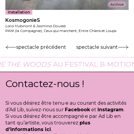
Archive
Installation
KosmogonieS
Lara Hubinont & Jasmina Douieb
PAN! (la Compagnie), Ceux qui marchent, Entre Chiens et Loups
spectacle précédent
spectacle suivant
HE WOODS
AU FESTIVAL B•MOTION À B
Contactez-nous !
Si vous désirez être tenu·e au courant des activités
d’Ad Lib, suivez-nous sur
Facebook
et
Instagram
.
Si vous désirez être accompagné·e par Ad Lib en
tant qu’artiste, vous trouverez
plus
d’informations ici
.