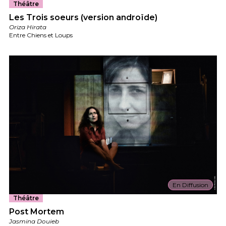
Théâtre
Les Trois soeurs (version androïde)
Oriza Hirata
Entre Chiens et Loups
En Diffusion
Théâtre
Post Mortem
Jasmina Douieb