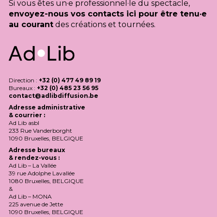
Si vous êtes un·e professionnel·le du spectacle,
envoyez-nous vos contacts ici pour être tenu·e
au courant
des créations et tournées.
Direction :
+32 (0) 477 49 89 19
Bureaux :
+32 (0) 485 23 56 95
contact@adlibdiffusion.be
Adresse administrative
& courrier :
Ad Lib asbl
233 Rue Vanderborght
1090 Bruxelles,
BELGIQUE
Adresse bureaux
& rendez-vous :
Ad Lib – La Vallée
39 rue Adolphe Lavallée
1080 Bruxelles,
BELGIQUE
&
Ad Lib –
MONA
225 avenue de Jette
1090 Bruxelles,
BELGIQUE