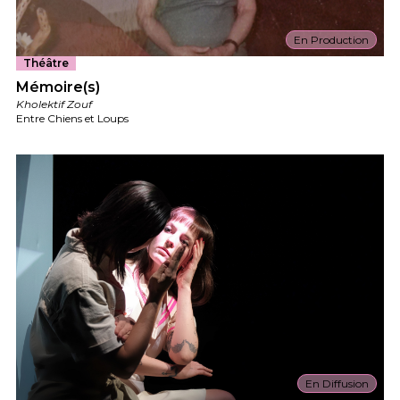
En Production
Théâtre
Mémoire(s)
Kholektif Zouf
Entre Chiens et Loups
En Diffusion