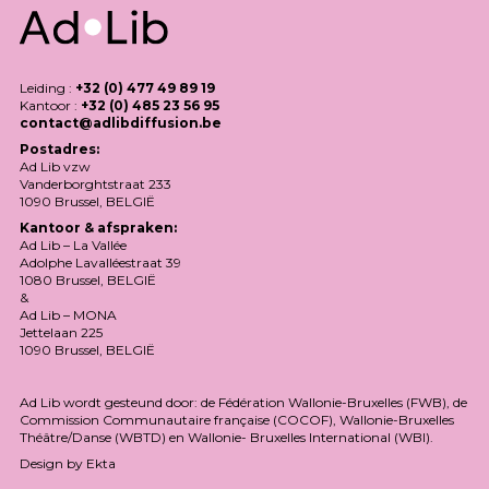
Leiding :
+32 (0) 477 49 89 19
Kantoor :
+32 (0) 485 23 56 95
contact@adlibdiffusion.be
Postadres:
Ad Lib vzw
Vanderborghtstraat 233
1090 Brussel,
BELGIË
Kantoor & afspraken:
Ad Lib – La Vallée
Adolphe Lavalléestraat 39
1080 Brussel,
BELGIË
&
Ad Lib –
MONA
Jettelaan 225
1090 Brussel,
BELGIË
Ad Lib wordt gesteund door: de Fédération Wallonie-Bruxelles (
FWB
), de
Commission Communautaire française (
COCOF
), Wallonie-Bruxelles
Théâtre/Danse (
WBTD
) en Wallonie- Bruxelles International (
WBI
).
Design by
Ekta