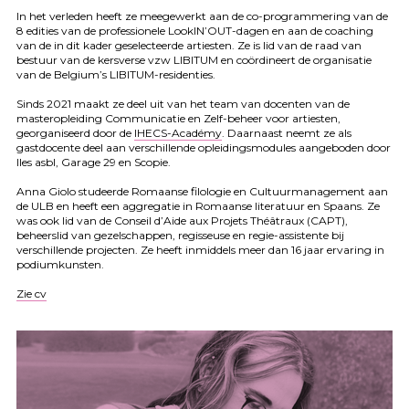
In het verleden heeft ze meegewerkt aan de co-programmering van de
8 edities van de professionele LookIN’OUT-dagen en aan de coaching
van de in dit kader geselecteerde artiesten. Ze is lid van de raad van
bestuur van de kersverse vzw
LIBITUM
en coördineert de organisatie
van de Belgium’s
LIBITUM
-residenties.
Sinds 2021 maakt ze deel uit van het team van docenten van de
masteropleiding Communicatie en Zelf-beheer voor artiesten,
georganiseerd door de
IHECS
-Académy
. Daarnaast neemt ze als
gastdocente deel aan verschillende opleidingsmodules aangeboden door
Iles asbl, Garage 29 en Scopie.
Anna Giolo studeerde Romaanse filologie en Cultuurmanagement aan
de
ULB
en heeft een aggregatie in Romaanse literatuur en Spaans. Ze
was ook lid van de Conseil d’Aide aux Projets Théâtraux (
CAPT
),
beheerslid van gezelschappen, regisseuse en regie-assistente bij
verschillende projecten. Ze heeft inmiddels meer dan 16 jaar ervaring in
podiumkunsten.
Zie cv