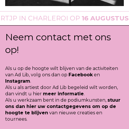
JP
IN CHARLEROI OP
16 AUGUSTUS 2
Neem contact met ons
op!
Als u op de hoogte wilt blijven van de activiteiten
van Ad Lib, volg ons dan op
Facebook
en
Instagram
.
Als u als artiest door Ad Lib begeleid wilt worden,
dan vindt u hier
meer informatie
.
Als u werkzaam bent in de podiumkunsten,
stuur
ons dan hier uw contactgegevens om op de
hoogte te blijven
van nieuwe creaties en
tournees.