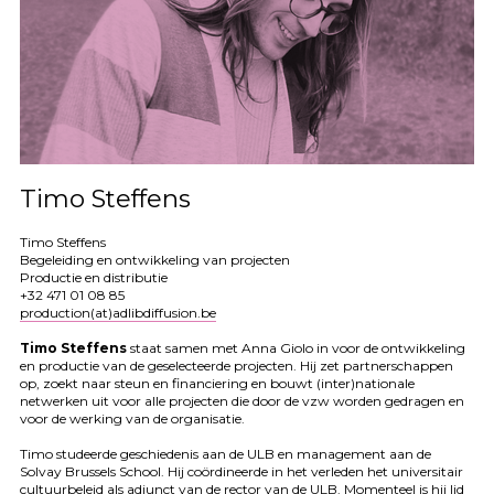
Timo Steffens
Timo Steffens
Begeleiding en ontwikkeling van projecten
Productie en distributie
+32 471 01 08 85
production(at)adlibdiffusion.be
Timo Steffens
staat samen met Anna Giolo in voor de ontwikkeling
en productie van de geselecteerde projecten. Hij zet partnerschappen
op, zoekt naar steun en financiering en bouwt (inter)nationale
netwerken uit voor alle projecten die door de vzw worden gedragen en
voor de werking van de organisatie.
Timo studeerde geschiedenis aan de
ULB
en management aan de
Solvay Brussels School. Hij coördineerde in het verleden het universitair
cultuurbeleid als adjunct van de rector van de
ULB
. Momenteel is hij lid