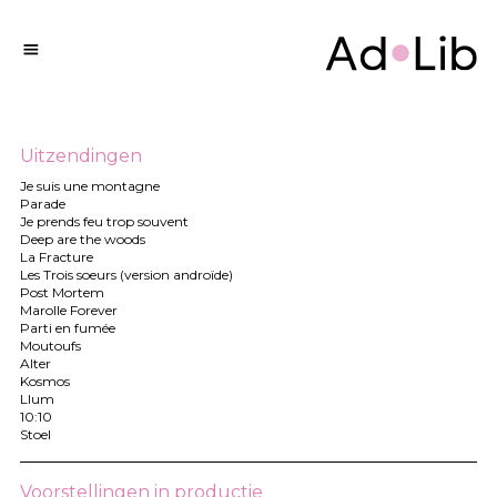
Uitzendingen
Je suis une montagne
Parade
Je prends feu trop souvent
Deep are the woods
La Fracture
Les Trois soeurs (version androïde)
Post Mortem
Marolle Forever
Parti en fumée
Moutoufs
Alter
Kosmos
Llum
10:10
Stoel
Voorstellingen in productie