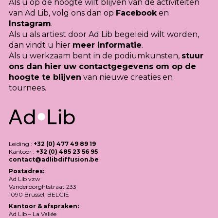
Als u op de hoogte wilt blijven van de activiteiten
van Ad Lib, volg ons dan op
Facebook
en
Instagram
.
Als u als artiest door Ad Lib begeleid wilt worden,
dan vindt u hier
meer informatie
.
Als u werkzaam bent in de podiumkunsten,
stuur
ons dan hier uw contactgegevens om op de
hoogte te blijven
van nieuwe creaties en
tournees.
Leiding :
+32 (0) 477 49 89 19
Kantoor :
+32 (0) 485 23 56 95
contact@adlibdiffusion.be
Postadres:
Ad Lib vzw
Vanderborghtstraat 233
1090 Brussel,
BELGIË
Kantoor & afspraken:
Ad Lib – La Vallée