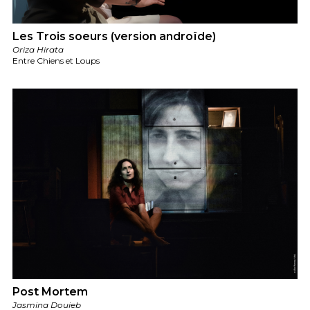
Les Trois soeurs (version androïde)
Oriza Hirata
Entre Chiens et Loups
Post Mortem
Jasmina Douieb