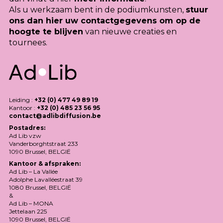
Als u werkzaam bent in de podiumkunsten,
stuur
ons dan hier uw contactgegevens om op de
hoogte te blijven
van nieuwe creaties en
tournees.
Leiding :
+32 (0) 477 49 89 19
Kantoor :
+32 (0) 485 23 56 95
contact@adlibdiffusion.be
Postadres:
Ad Lib vzw
Vanderborghtstraat 233
1090 Brussel,
BELGIË
Kantoor & afspraken:
Ad Lib – La Vallée
Adolphe Lavalléestraat 39
1080 Brussel,
BELGIË
&
Ad Lib –
MONA
Jettelaan 225
1090 Brussel,
BELGIË