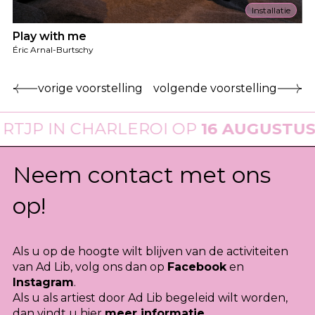
Installatie
Play with me
Éric Arnal-Burtschy
vorige voorstelling
volgende voorstelling
P
IN CHARLEROI OP
16 AUGUSTUS 202
Neem contact met ons
op!
Als u op de hoogte wilt blijven van de activiteiten
van Ad Lib, volg ons dan op
Facebook
en
Instagram
.
Als u als artiest door Ad Lib begeleid wilt worden,
dan vindt u hier
meer informatie
.