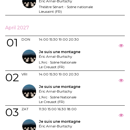
Éric Arnal-Burtschy
Théâtre Sénart - Scène nationale
Lieusaint (FR)
April 2027
01
DON
14:00
15:30
19:00
20:30
Je suis une montagne
Éric Arnal-Burtschy
L'Arc · Scène Nationale
Le Creusot (FR)
02
VRI
14:00
15:30
19:00
20:30
Je suis une montagne
Éric Arnal-Burtschy
L'Arc · Scène Nationale
Le Creusot (FR)
03
ZAT
11:30
15:00
16:30
18:00
Je suis une montagne
Éric Arnal-Burtschy