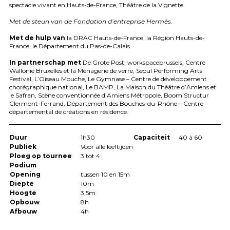
spectacle vivant en Hauts-de-France, Théâtre de la Vignette.
Met de steun van de Fondation d’entreprise Hermès.
Met de hulp van
la
DRAC
Hauts-de-France, la Région Hauts-de-
France, le Département du Pas-de-Calais.
In partnerschap met
De Grote Post, workspacebrussels, Centre
Wallonie Bruxelles et la Ménagerie de verre, Seoul Performing Arts
Festival, L’Oiseau Mouche, Le Gymnase – Centre de développement
chorégraphique national, Le
BAMP
, La Maison du Théâtre d’Amiens et
le Safran, Scène conventionnée d’Amiens Métropole, Boom’Structur
Clermont-Ferrand, Département des Bouches-du-Rhône – Centre
départemental de créations en résidence.
Duur
1h30
Capaciteit
40 à 60
Publiek
Voor alle leeftijden
Ploeg op tournee
3 tot 4
Podium
Opening
tussen 10 en 15m
Diepte
10m
Hoogte
3,5m
Opbouw
8h
Afbouw
4h