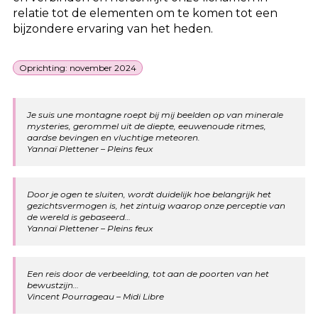
relatie tot de elementen om te komen tot een
bijzondere ervaring van het heden.
Oprichting: november 2024
Je suis une montagne roept bij mij beelden op van minerale
mysteries, gerommel uit de diepte, eeuwenoude ritmes,
aardse bevingen en vluchtige meteoren.
Yannaï Plettener – Pleins feux
Door je ogen te sluiten, wordt duidelijk hoe belangrijk het
gezichtsvermogen is, het zintuig waarop onze perceptie van
de wereld is gebaseerd…
Yannaï Plettener – Pleins feux
Een reis door de verbeelding, tot aan de poorten van het
bewustzijn…
Vincent Pourrageau – Midi Libre