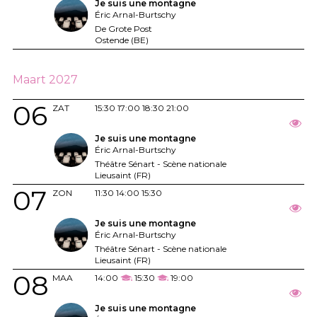
Je suis une montagne
Éric Arnal-Burtschy
De Grote Post
Ostende (BE)
Maart 2027
06
ZAT
15:30
17:00
18:30
21:00
Je suis une montagne
Éric Arnal-Burtschy
Théâtre Sénart - Scène nationale
Lieusaint (FR)
07
ZON
11:30
14:00
15:30
Je suis une montagne
Éric Arnal-Burtschy
Théâtre Sénart - Scène nationale
Lieusaint (FR)
08
MAA
14:00
15:30
19:00
Je suis une montagne