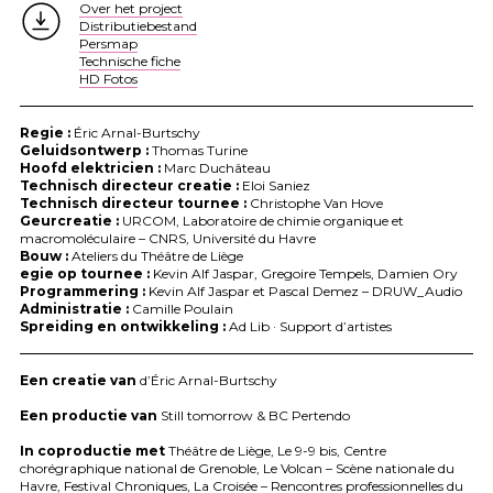
Over het project
Distributiebestand
Persmap
Technische fiche
HD Fotos
Regie :
Éric Arnal-Burtschy
Geluidsontwerp :
Thomas Turine
Hoofd elektricien :
Marc Duchâteau
Technisch directeur creatie :
Eloi Saniez
Technisch directeur tournee :
Christophe Van Hove
Geurcreatie :
URCOM
, Laboratoire de chimie organique et
macromoléculaire –
CNRS
, Université du Havre
Bouw :
Ateliers du Théâtre de Liège
egie op tournee :
Kevin Alf Jaspar, Gregoire Tempels, Damien Ory
Programmering :
Kevin Alf Jaspar et Pascal Demez –
DRUW
_Audio
Administratie :
Camille Poulain
Spreiding en ontwikkeling :
Ad Lib · Support d’artistes
Een creatie van
d’Éric Arnal-Burtschy
Een productie van
Still tomorrow & BC Pertendo
In coproductie met
Théâtre de Liège, Le 9-9 bis, Centre
chorégraphique national de Grenoble, Le Volcan – Scène nationale du
Havre, Festival Chroniques, La Croisée – Rencontres professionnelles du