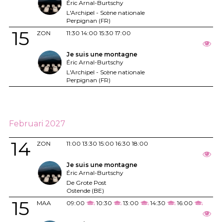
Éric Arnal-Burtschy
L'Archipel - Scène nationale
Perpignan (FR)
15
ZON
11:30
14:00
15:30
17:00
Je suis une montagne
Éric Arnal-Burtschy
L'Archipel - Scène nationale
Perpignan (FR)
Februari 2027
14
ZON
11:00
13:30
15:00
16:30
18:00
Je suis une montagne
Éric Arnal-Burtschy
De Grote Post
Ostende (BE)
15
MAA
09:00
10:30
13:00
14:30
16:00