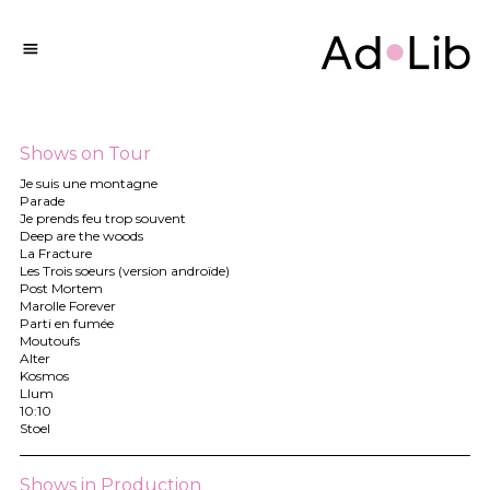
Shows on Tour
Je suis une montagne
Parade
Je prends feu trop souvent
Deep are the woods
La Fracture
Les Trois soeurs (version androïde)
Post Mortem
Marolle Forever
Parti en fumée
Moutoufs
Alter
Kosmos
Llum
10:10
Stoel
Shows in Production