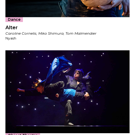
Dance
Alter
Caroline Cornelis, Miko Shimura, Tom Malmendier
Nyash