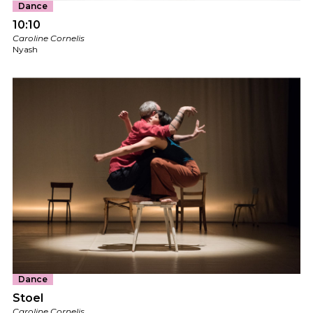
Dance
10:10
Caroline Cornelis
Nyash
Dance
Stoel
Caroline Cornelis