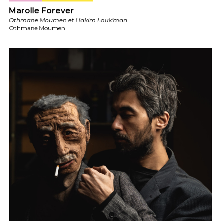
Marolle Forever
Othmane Moumen et Hakim Louk'man
Othmane Moumen