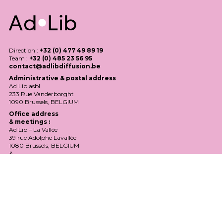
Direction :
+32 (0) 477 49 89 19
Team :
+32 (0) 485 23 56 95
contact@adlibdiffusion.be
Administrative & postal address
Ad Lib asbl
233 Rue Vanderborght
1090 Brussels,
BELGIUM
Office address
& meetings :
Ad Lib – La Vallée
39 rue Adolphe Lavallée
1080 Brussels,
BELGIUM
&
Ad Lib –
MONA
225 avenue de Jette
1090 Brussels,
BELGIQUE
Ad Lib is supported by the Fédération Wallonie-Bruxelles (
FWB
), the
Commission Communautaire française (
COCOF
), Wallonie-Bruxelles
Théâtre/Danse (
WBTD
) and Wallonie-Bruxelles International (
WBI
).