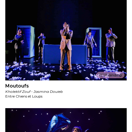
In uitzending
Moutoufs
Kholektif Zouf - Jasmina Douieb
Entre Chiens et Loups