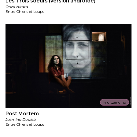
Les Trois soeurs (version androïde)
Oriza Hirata
Entre Chiens et Loups
In uitzending
Post Mortem
Jasmina Douieb
Entre Chiens et Loups