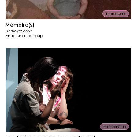
In productie
Mémoire(s)
Kholektif Zouf
Entre Chiens et Loups
In uitzending