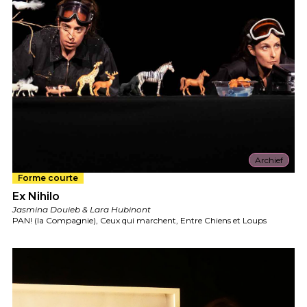
Archief
Forme courte
Ex Nihilo
Jasmina Douieb & Lara Hubinont
PAN! (la Compagnie), Ceux qui marchent, Entre Chiens et Loups