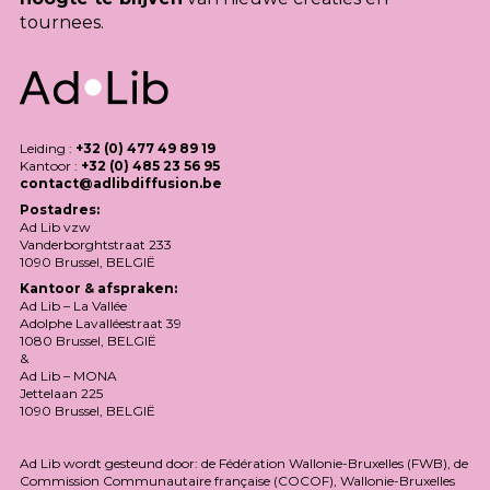
tournees.
Leiding :
+32 (0) 477 49 89 19
Kantoor :
+32 (0) 485 23 56 95
contact@adlibdiffusion.be
Postadres:
Ad Lib vzw
Vanderborghtstraat 233
1090 Brussel,
BELGIË
Kantoor & afspraken:
Ad Lib – La Vallée
Adolphe Lavalléestraat 39
1080 Brussel,
BELGIË
&
Ad Lib –
MONA
Jettelaan 225
1090 Brussel,
BELGIË
Ad Lib wordt gesteund door: de Fédération Wallonie-Bruxelles (
FWB
), de
Commission Communautaire française (
COCOF
), Wallonie-Bruxelles