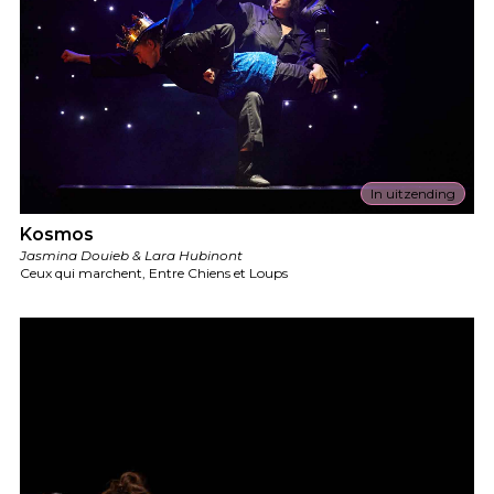
In uitzending
Kosmos
Jasmina Douieb & Lara Hubinont
Ceux qui marchent, Entre Chiens et Loups