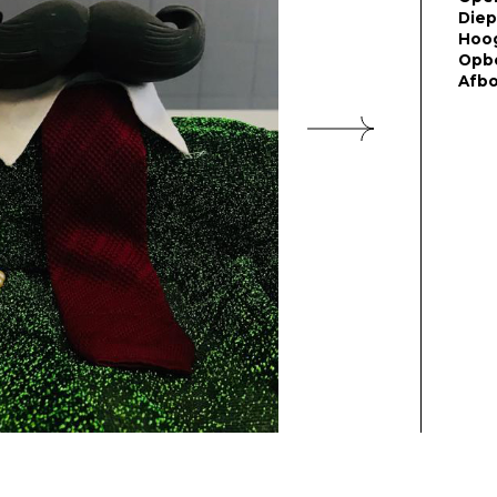
Diep
Hoo
Opb
Afb