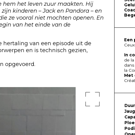
 hem het leven zuur maakten. Hij
Gelu
zijn kinderen – Jack en Pandora – en
Coac
Bege
die ze vooral niet mochten openen. En
egin van het einde van de
Een 
e hertaling van een episode uit de
Ceux
rwerpen en is technisch gezien,
In c
de la
den opgevoerd.
dans 
la C
Met 
Créat
Duur
Jau
Capa
Ploe
Pod
Ope