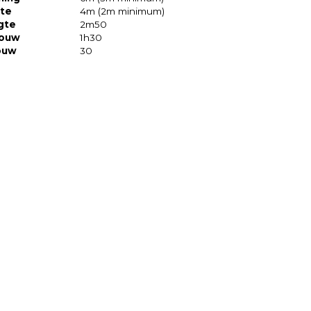
te
4m (2m minimum)
gte
2m50
ouw
1h30
ouw
30