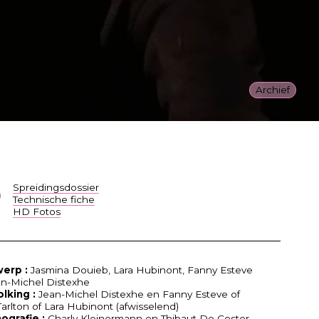
Archief
Spreidingsdossier
Technische fiche
HD Fotos
erp :
Jasmina Douieb, Lara Hubinont, Fanny Esteve
an-Michel Distexhe
lking :
Jean-Michel Distexhe en Fanny Esteve of
Tarlton of Lara Hubinont (afwisselend)
ografie :
Charly Kleinermann en Thibaut De Coster