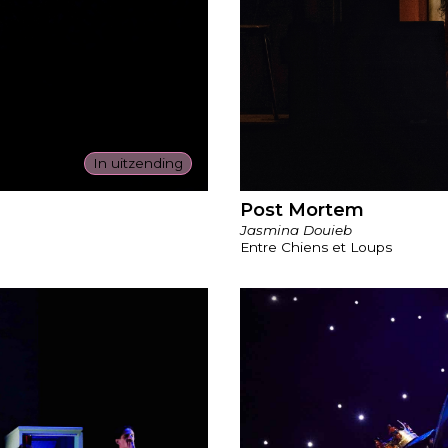
In uitzending
Post Mortem
Jasmina Douieb
Entre Chiens et Loups