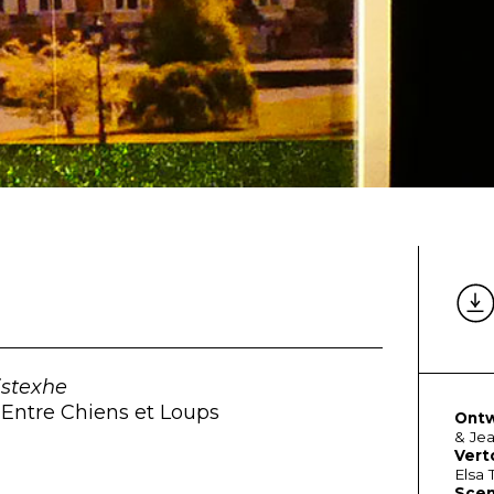
istexhe
,
Entre Chiens et Loups
Ontw
& Je
Verto
Elsa 
Scen