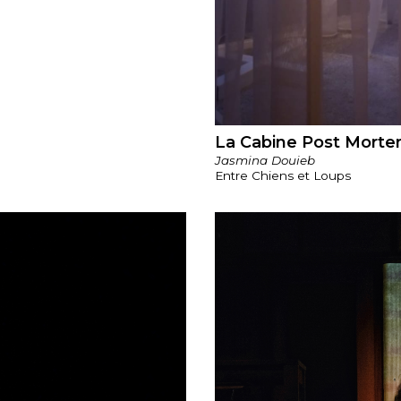
La Cabine Post Mort
Jasmina Douieb
Entre Chiens et Loups