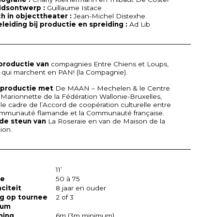
idsontwerp :
Guillaume Istace
h in objecttheater :
Jean-Michel Distexhe
leiding bij productie en spreiding :
Ad Lib
productie van
compagnies Entre Chiens et Loups,
 qui marchent en
PAN
! (la Compagnie).
oproductie met
De
MAAN
– Mechelen & le Centre
 Marionnette de la Fédération Wallonie-Bruxelles,
le cadre de l’Accord de coopération culturelle entre
ommunauté flamande et la Communauté française.
de steun van
La Roseraie en van de Maison de la
ion.
11’
ge
50 à 75
citeit
8 jaar en ouder
g op tournee
2 of 3
ium
ning
6m (3m minimum)