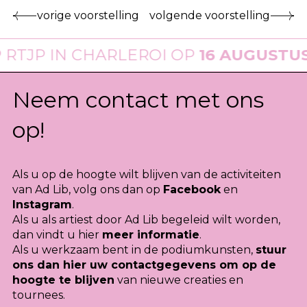
vorige voorstelling
volgende voorstelling
JP
IN CHARLEROI OP
16 AUGUSTUS 20
Neem contact met ons
op!
Als u op de hoogte wilt blijven van de activiteiten
van Ad Lib, volg ons dan op
Facebook
en
Instagram
.
Als u als artiest door Ad Lib begeleid wilt worden,
dan vindt u hier
meer informatie
.
Als u werkzaam bent in de podiumkunsten,
stuur
ons dan hier uw contactgegevens om op de
hoogte te blijven
van nieuwe creaties en
tournees.