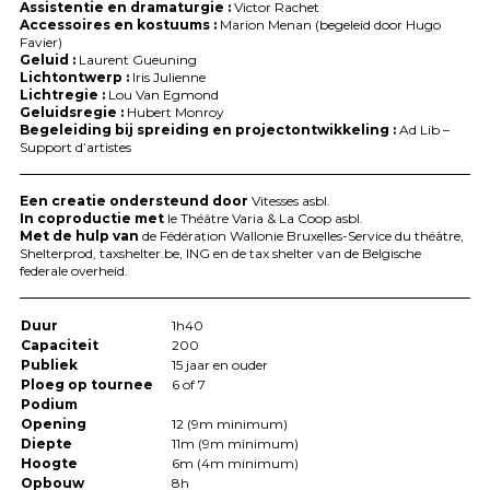
Assistentie en dramaturgie :
Victor Rachet
Accessoires en kostuums :
Marion Menan (begeleid door Hugo
Favier)
Geluid :
Laurent Gueuning
Lichtontwerp :
Iris Julienne
Lichtregie :
Lou Van Egmond
Geluidsregie :
Hubert Monroy
Begeleiding bij spreiding en projectontwikkeling :
Ad Lib –
Support d’artistes
Een creatie ondersteund door
Vitesses asbl.
In coproductie met
le Théâtre Varia & La Coop asbl.
Met de hulp van
de Fédération Wallonie Bruxelles-Service du théâtre,
Shelterprod, taxshelter.be,
ING
en de tax shelter van de Belgische
federale overheid.
Duur
1h40
Capaciteit
200
Publiek
15 jaar en ouder
Ploeg op tournee
6 of 7
Podium
Opening
12 (9m minimum)
Diepte
11m (9m minimum)
Hoogte
6m (4m minimum)
Opbouw
8h