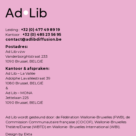
Leiding :
+32 (0) 477 49 89 19
Kantoor :
+32 (0) 485 23 56 95
contact@adlibdiffusion.be
Postadres:
Ad Lib vzw
Vanderborghtstraat 233
1090 Brussel,
BELGIË
Kantoor & afspraken:
Ad Lib – La Vallée
Adolphe Lavalléestraat 39
1080 Brussel,
BELGIË
&
Ad Lib –
MONA
Jettelaan 225
1090 Brussel,
BELGIË
Ad Lib wordt gesteund door: de Fédération Wallonie-Bruxelles (
FWB
), de
Commission Communautaire française (
COCOF
), Wallonie-Bruxelles
Théâtre/Danse (
WBTD
) en Wallonie- Bruxelles International (
WBI
).
Design by
Ekta