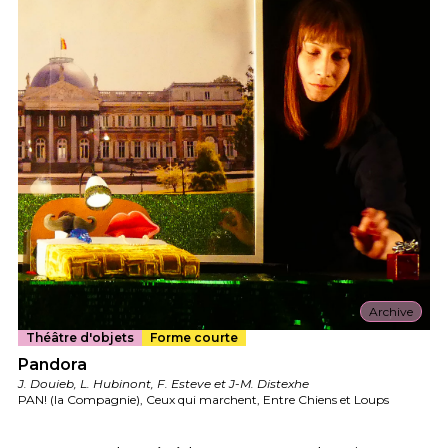
Archive
Théâtre d'objets
Forme courte
Pandora
J. Douieb, L. Hubinont, F. Esteve et J-M. Distexhe
PAN! (la Compagnie), Ceux qui marchent, Entre Chiens et Loups