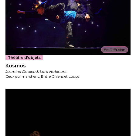
En Diffusion
Théâtre d'objets
Kosmos
Jasmina Douieb & Lara Hubinont
Ceux qui marchent, Entre Chiens et Loups