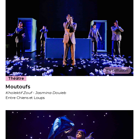
En Diffusion
Théâtre
Moutoufs
Kholektif Zouf - Jasmina Douieb
Entre Chiens et Loups