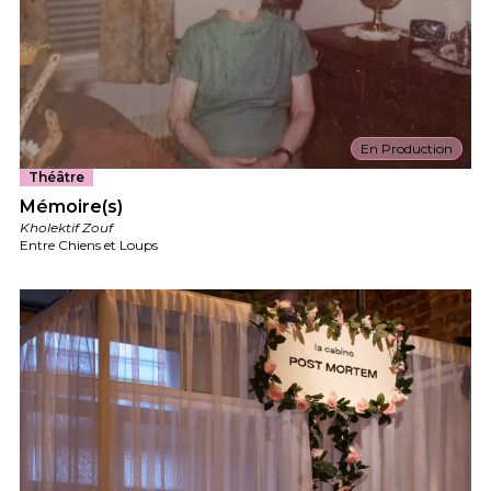
En Production
Théâtre
Mémoire(s)
Kholektif Zouf
Entre Chiens et Loups