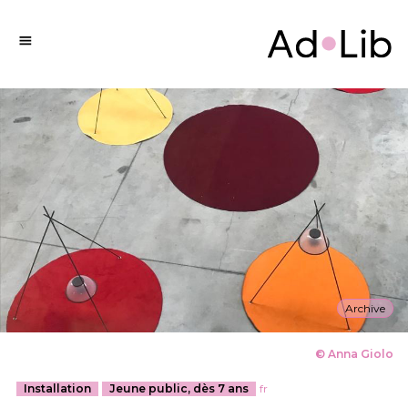
Archive
© Anna Giolo
Installation
Jeune public, dès 7 ans
fr