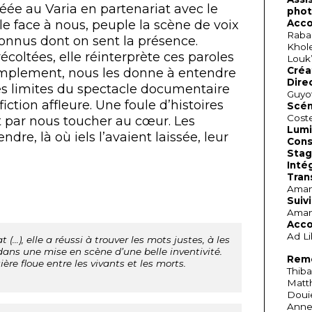
réée au Varia en partenariat avec le
phot
e face à nous, peuple la scène de voix
Acco
Raba
onnus dont on sent la présence.
Khol
écoltées, elle réinterprète ces paroles
Louk
Créa
simplement, nous les donne à entendre
Dire
les limites du spectacle documentaire
Guyot
fiction affleure. Une foule d’histoires
Scén
Cost
nt par nous toucher au cœur. Les
Lumi
ndre, là où iels l’avaient laissée, leur
Cons
Stag
Inté
Tran
Aman
Suiv
Aman
Acco
Ad Li
 (…), elle a réussi à trouver les mots justes, à les
ans une mise en scène d’une belle inventivité.
Reme
ère floue entre les vivants et les morts.
Thiba
Matth
Douie
Annet