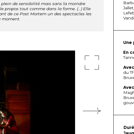
Barba
 plein de sensibilité mais sans la moindre
Jalle
e propos tout comme dans la forme. (…) Elle
Lefeb
aisant de ce Post Mortem un des spectacles les
Vando
du moment.
Une 
En c
Tanne
Avec
du Th
Bruxe
Avec
Magh,
Bruxe
gouv
Dur
Jau