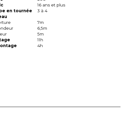
ic
16 ans et plus
pe en tournée
3 à 4
eau
rture
7m
ondeur
6,5m
eur
5m
tage
11h
ontage
4h