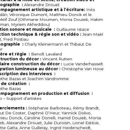
ographie :
Alexandre Drouet
mpagnement artistique et à l’écriture:
Inès
dán, Véronique Dumont, Matthieu Donck et le
ektif Zouf (Othmane Moumen, Monia Douieb, Hakim
’man, Myriem Akheddiou)
tion sonore et musicale :
Guillaume Istace
ction technique & régie son et vidéo :
Jean-Maël
, Fred Postiau
ographie :
Charly Kleinermann et Thibaut De
er
ère et régie :
Benoît Lavalard
truction du décor :
Vincent Rutten
iaire construction du décor :
Lucie Vanderhasselt
gration lumineuse au décor :
Christophe Van Hove
scription des interviews :
the Bazas et Joachim Vandromme
i de création :
the Bazas
mpagnement en production et diffusion :
b – Support d’artistes
rciements :
Stéphanie Barboteau, Rémy Brandt,
ut De Coster, Daphné D’Heur, Yannick Dolivo,
ieu Donck, Caroline Donelli, Hamid Douieb, Monia
b, Alexandre Drouet, Julie Duroisin, Lionel Estève,
te Gatta, Anne Guilleray, Ingrid Heiderscheidt,