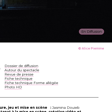
En Diffusion
© Alice Piemme
Dossier de diffusion
Autour du spectacle
Revue de presse
Fiche technique
Fiche technique Forme allégée
Photo HD
ture, jeu et mise en scène :
Jasmina Douieb
stanat à la mise en scène, création vidéo et