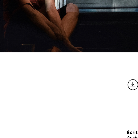
Écri
Assi