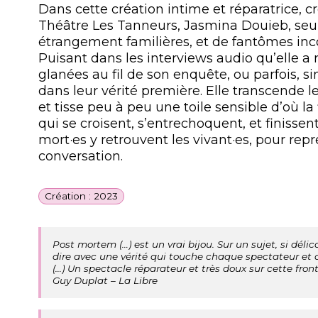
Dans cette création intime et réparatrice, c
Théâtre Les Tanneurs, Jasmina Douieb, seul
étrangement familières, et de fantômes inc
Puisant dans les interviews audio qu’elle a r
glanées au fil de son enquête, ou parfois, 
dans leur vérité première. Elle transcende 
et tisse peu à peu une toile sensible d’où la 
qui se croisent, s’entrechoquent, et finisse
mort·es y retrouvent les vivant·es, pour repre
conversation.
Création : 2023
Post mortem (…) est un vrai bijou. Sur un sujet, si délicat
dire avec une vérité qui touche chaque spectateur et d
(…) Un spectacle réparateur et très doux sur cette fronti
Guy Duplat – La Libre