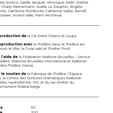
ra Iewens, Gaëlle Jacquet, Véronique Jadin, Sophie
t, Charly Kleinermann, Axelle Le Dauphin, Brigitte
vre, Catherine Rombouts, Catherine Salée, Benoît
rslaer, Noémi Valle, Pierri Vercheval.
production de
la Cie Entre Chiens et Loups.
oproduction avec
le Théâtre Varia, le Théâtre les
urs, le Vilar, la Coop asbl et Shelter Prod.
 l’aide de
la Fédération Wallonie-Bruxelles – Service
éâtre, Wallonie-Bruxelles International et Wallonie-
lles Théâtre Danse.
 le soutien de
la Fabrique de Théâtre, l’Espace
 le Centre des Ecritures Dramatiques Wallonie-
lles, taxshelter.be,
ING
et du tax-shelter du
ernement fédéral belge.
ée
90’
ge
200