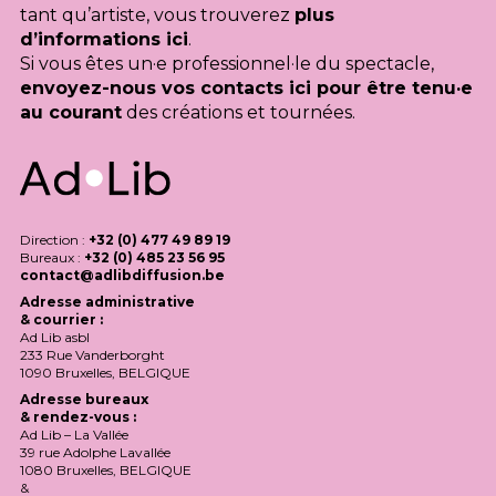
tant qu’artiste, vous trouverez
plus
d’informations ici
.
Si vous êtes un·e professionnel·le du spectacle,
envoyez-nous vos contacts ici pour être tenu·e
au courant
des créations et tournées.
Direction :
+32 (0) 477 49 89 19
Bureaux :
+32 (0) 485 23 56 95
contact@adlibdiffusion.be
Adresse administrative
& courrier :
Ad Lib asbl
233 Rue Vanderborght
1090 Bruxelles,
BELGIQUE
Adresse bureaux
& rendez-vous :
Ad Lib – La Vallée
39 rue Adolphe Lavallée
1080 Bruxelles,
BELGIQUE
&