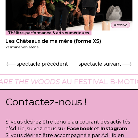
Archive
Théâtre-performance & arts numériques
Les Châteaux de ma mère (forme XS)
Yasmine Yahiatène
spectacle précédent
spectacle suivant
E THE WOODS
AU FESTIVAL B•MOTION 
Contactez-nous !
Si vous désirez être tenu·e au courant des activités
d’Ad Lib, suivez-nous sur
Facebook
et
Instagram
.
Si vous désirez être accompagné·e par Ad Lib en