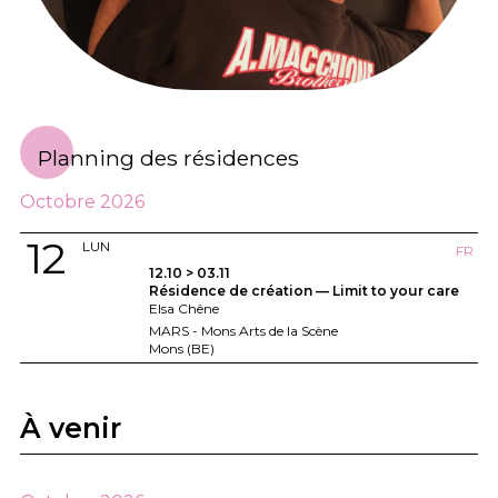
Planning des résidences
Octobre 2026
12
LUN
FR
12.10 > 03.11
Résidence de création — Limit to your care
Elsa Chêne
MARS - Mons Arts de la Scène
Mons (BE)
À venir