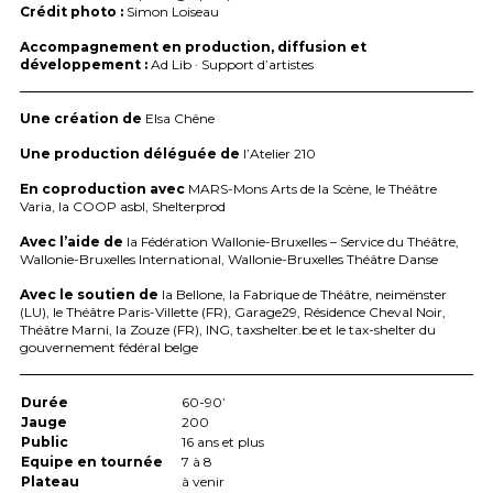
Crédit photo :
Simon Loiseau
Accompagnement en production, diffusion et
développement :
Ad Lib · Support d’artistes
Une création de
Elsa Chêne
Une production déléguée de
l’Atelier 210
En coproduction avec
MARS
-Mons Arts de la Scène, le Théâtre
Varia, la
COOP
asbl, Shelterprod
Avec l’aide de
la Fédération Wallonie-Bruxelles – Service du Théâtre,
Wallonie-Bruxelles International, Wallonie-Bruxelles Théâtre Danse
Avec le soutien de
la Bellone, la Fabrique de Théâtre, neimënster
(LU), le Théâtre Paris-Villette (FR), Garage29, Résidence Cheval Noir,
Théâtre Marni, la Zouze (FR),
ING
, taxshelter.be et le tax-shelter du
gouvernement fédéral belge
Durée
60-90’
Jauge
200
Public
16 ans et plus
Equipe en tournée
7 à 8
Plateau
à venir