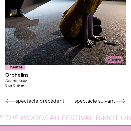
Archive
Théâtre
Orphelins
Dennis Kelly
Elsa Chêne
spectacle précédent
spectacle suivant
HE WOODS
AU FESTIVAL B•MOTION À B