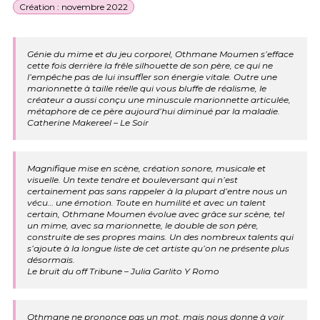
Création : novembre 2022
Génie du mime et du jeu corporel, Othmane Moumen s’efface
cette fois derrière la frêle silhouette de son père, ce qui ne
l’empêche pas de lui insuffler son énergie vitale. Outre une
marionnette à taille réelle qui vous bluffe de réalisme, le
créateur a aussi conçu une minuscule marionnette articulée,
métaphore de ce père aujourd’hui diminué par la maladie.
Catherine Makereel – Le Soir
Magnifique mise en scène, création sonore, musicale et
visuelle. Un texte tendre et bouleversant qui n’est
certainement pas sans rappeler à la plupart d’entre nous un
vécu… une émotion. Toute en humilité et avec un talent
certain, Othmane Moumen évolue avec grâce sur scène, tel
un mime, avec sa marionnette, le double de son père,
construite de ses propres mains. Un des nombreux talents qui
s’ajoute à la longue liste de cet artiste qu’on ne présente plus
désormais.
Le bruit du off Tribune – Julia Garlito Y Romo
Othmane ne prononce pas un mot, mais nous donne à voir