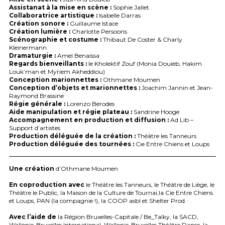
Assistanat à la mise en scène :
Sophie Jallet
Collaboratrice artistique :
Isabelle Darras
Création sonore :
Guillaume Istace
Création lumière :
Charlotte Persoons
Scénographie et costume :
Thibaut De Coster & Charly
Kleinermann
Dramaturgie :
Amel Benaïssa
Regards bienveillants :
le Kholektif Zouf (Monia Douieb, Hakim
Louk’man et Myriem Akheddiou)
Conception marionnettes :
Othmane Moumen
Conception d’objets et marionnettes :
Joachim Jannin et Jean-
Raymond Brassine
Régie générale :
Lorenzo Berodes
Aide manipulation et régie plateau :
Sandrine Hooge
Accompagnement en production et diffusion :
Ad Lib –
Support d’artistes
Production déléguée de la création :
Théâtre les Tanneurs
Production déléguée des tournées :
Cie Entre Chiens et Loups
Une création
d’Othmane Moumen
En coproduction avec
le Théâtre les Tanneurs, le Théâtre de Liège, le
Théâtre le Public, la Maison de la Culture de Tournai,la Cie Entre Chiens
et Loups,
PAN
(la compagnie !), la
COOP
asbl et Shelter Prod.
Avec l’aide de
la Région Bruxelles-Capitale / Be_Talky, la
SACD
,
Wallonie-Bruxelles International, Wallonie-Bruxelles Théâtre Danse, la