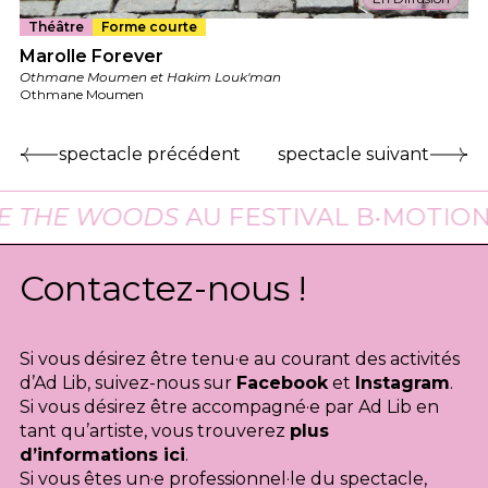
Théâtre
Forme courte
Marolle Forever
Othmane Moumen et Hakim Louk'man
Othmane Moumen
spectacle précédent
spectacle suivant
THE WOODS
AU FESTIVAL B•MOTION À 
Contactez-nous !
Si vous désirez être tenu·e au courant des activités
d’Ad Lib, suivez-nous sur
Facebook
et
Instagram
.
Si vous désirez être accompagné·e par Ad Lib en
tant qu’artiste, vous trouverez
plus
d’informations ici
.
Si vous êtes un·e professionnel·le du spectacle,