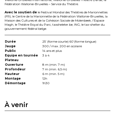
Fédération Wallonie-Bruxelles – Service du Théâtre.
Avec le soutien de
le Festival Mondial des Théâtres de Marionnettes
(FR), le Centre de la Marionnette de la Fédération Wallonie-Bruxelles, la
Maison des Cultures et de la Cohésion Sociale de Molenbeek, l’Espace
Magh, le Théâtre Royal du Parc, taxsheleter.be,
ING
, le tax-shelter du
gouvernement fédéral belge.
Durée
25’ (forme courte) 60’(forme longue)
Jauge
300 / max. 200 en scolaire
Public
14 ans et plus
Equipe en tournée
3 à 4
Plateau
Ouverture
8 m (min. 7 m)
Profondeur
7 m (min. 6,5 m)
Hauteur
6 m (min. 5 m)
Montage
12h
Démontage
1h30
À venir