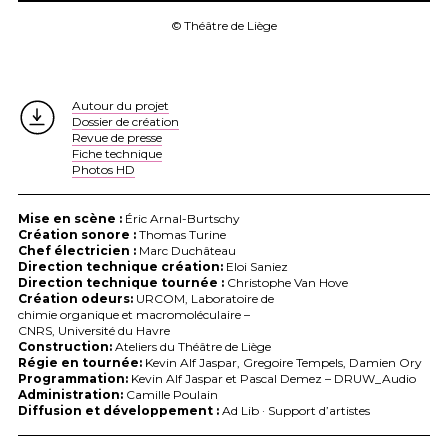
© Théâtre de Liège
Autour du projet
Dossier de création
Revue de presse
Fiche technique
Photos HD
Mise en scène :
Éric Arnal-Burtschy
Création sonore :
Thomas Turine
Chef électricien :
Marc Duchâteau
Direction technique création:
Eloi Saniez
Direction technique tournée :
Christophe Van Hove
Création odeurs:
URCOM
, Laboratoire de
chimie organique et macromoléculaire –
CNRS
, Université du Havre
Construction:
Ateliers du Théâtre de Liège
Régie en tournée:
Kevin Alf Jaspar, Gregoire Tempels, Damien Ory
Programmation:
Kevin Alf Jaspar et Pascal Demez –
DRUW
_Audio
Administration:
Camille Poulain
Diffusion et développement :
Ad Lib · Support d’artistes