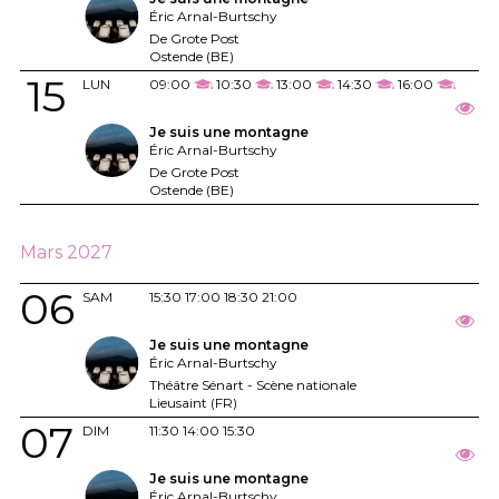
Éric Arnal-Burtschy
De Grote Post
Ostende (BE)
15
LUN
09:00
10:30
13:00
14:30
16:00
Je suis une montagne
Éric Arnal-Burtschy
De Grote Post
Ostende (BE)
Mars 2027
06
SAM
15:30
17:00
18:30
21:00
Je suis une montagne
Éric Arnal-Burtschy
Théâtre Sénart - Scène nationale
Lieusaint (FR)
07
DIM
11:30
14:00
15:30
Je suis une montagne
Éric Arnal-Burtschy