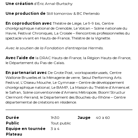
Une création
d’Éric Arnal-Burtschy
Une production de
Still tomorrow & BC Pertendo
En coproduction avec
Théâtre de Liège, Le 9-9 bis, Centre
chorégraphique national de Grenoble, Le Volcan – Scène nationale du
Havre, Festival Chroniques, La Croisée – Rencontres professionnelles du
spectacle vivant en Hauts-de-France, Théâtre de la Vignette.
Avec le soutien de la Fondation d’entreprise Hermès.
Avec l’aide de
la
DRAC
Hauts-de-France, la Région Hauts-de-France,
le Département du Pas-de-Calais.
En partenariat avec
De Grote Post, workspacebrussels, Centre
Wallonie Bruxelles et la Ménagerie de verre, Seoul Performing Arts
Festival, L’Oiseau Mouche, Le Gymnase – Centre de développement
chorégraphique national, Le
BAMP
, La Maison du Théâtre d’Amiens et
le Safran, Scène conventionnée d’Amiens Métropole, Boom’Structur
Clermont-Ferrand, le Département des Bouches-du-Rhône – Centre
départemental de créations en résidence.
Durée
1h30
Jauge
40 à 60
Public
Tout public
Equipe en tournée
3 à 4
Plateau