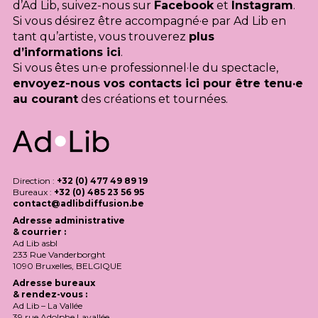
d’Ad Lib, suivez-nous sur
Facebook
et
Instagram
.
Si vous désirez être accompagné·e par Ad Lib en
tant qu’artiste, vous trouverez
plus
d’informations ici
.
Si vous êtes un·e professionnel·le du spectacle,
envoyez-nous vos contacts ici pour être tenu·e
au courant
des créations et tournées.
Direction :
+32 (0) 477 49 89 19
Bureaux :
+32 (0) 485 23 56 95
contact@adlibdiffusion.be
Adresse administrative
& courrier :
Ad Lib asbl
233 Rue Vanderborght
1090 Bruxelles,
BELGIQUE
Adresse bureaux
& rendez-vous :
Ad Lib – La Vallée
39 rue Adolphe Lavallée