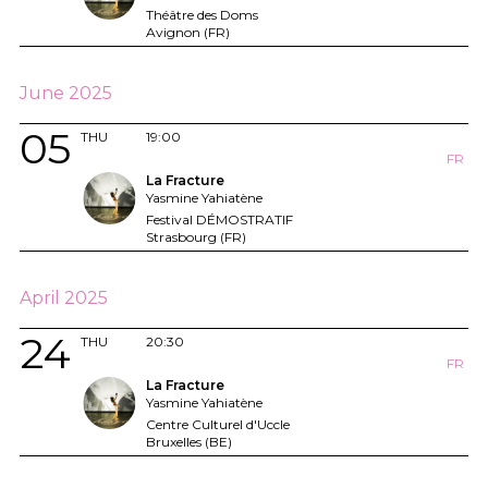
Théâtre des Doms
Avignon (FR)
June 2025
05
THU
19:00
FR
La Fracture
Yasmine Yahiatène
Festival DÉMOSTRATIF
Strasbourg (FR)
April 2025
24
THU
20:30
FR
La Fracture
Yasmine Yahiatène
Centre Culturel d'Uccle
Bruxelles (BE)