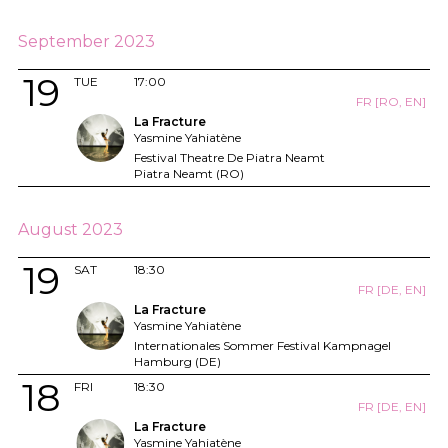
September 2023
19
TUE
17:00
FR [RO, EN]
La Fracture
Yasmine Yahiatène
Festival Theatre De Piatra Neamt
Piatra Neamt (RO)
August 2023
19
SAT
18:30
FR [DE, EN]
La Fracture
Yasmine Yahiatène
Internationales Sommer Festival Kampnagel
Hamburg (DE)
18
FRI
18:30
FR [DE, EN]
La Fracture
Yasmine Yahiatène