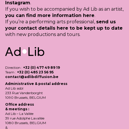
Instagram
.
If you wish to be accompanied by Ad Lib as an artist,
you can find more information here
.
If you’re a performing arts professional,
send us
your contact details here to be kept up to date
with new productions and tours.
Direction :
+32 (0) 477 49 89 19
Team :
+32 (0) 485 23 56 95
contact@adlibdiffusion.be
Administrative & postal address
Ad Lib asbl
233 Rue Vanderborght
1090 Brussels,
BELGIUM
Office address
& meetings :
Ad Lib – La Vallée
39 rue Adolphe Lavallée
1080 Brussels,
BELGIUM
&