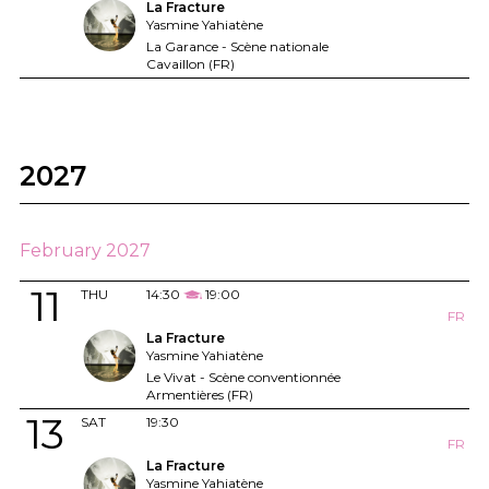
La Fracture
Yasmine Yahiatène
La Garance - Scène nationale
Cavaillon (FR)
2027
February 2027
11
THU
14:30
19:00
FR
La Fracture
Yasmine Yahiatène
Le Vivat - Scène conventionnée
Armentières (FR)
13
SAT
19:30
FR
La Fracture
Yasmine Yahiatène