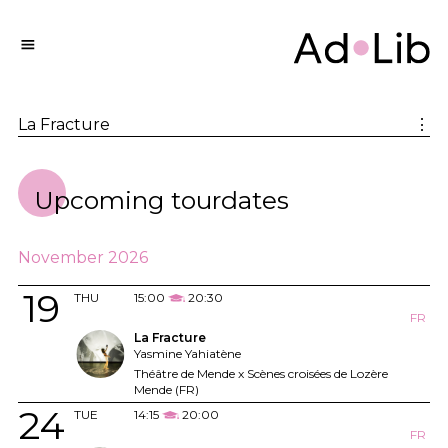
La Fracture
⋮
Upcoming tourdates
November 2026
19
THU
15:00
20:30
FR
La Fracture
Yasmine Yahiatène
Théâtre de Mende x Scènes croisées de Lozère
Mende (FR)
24
TUE
14:15
20:00
FR