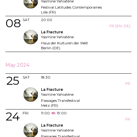
Yasmine Yahiatène
Festival Latitudes Contemporaines
Lille (FR)
08
SAT
20:00
FR [EN, DE]
La Fracture
Yasmine Yahiatène
Haus der Kulturen der Welt
Berlin (DE)
May 2024
25
SAT
18:30
FR
La Fracture
Yasmine Yahiatène
Passages Transfestival
Metz (FR)
24
FRI
11:00
19:00
FR
La Fracture
Yasmine Yahiatène
Passages Transfestival