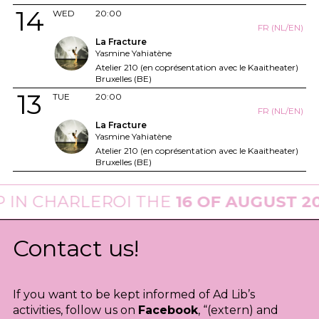
14
WED
20:00
FR (NL/EN)
La Fracture
Yasmine Yahiatène
Atelier 210 (en coprésentation avec le Kaaitheater)
Bruxelles (BE)
13
TUE
20:00
FR (NL/EN)
La Fracture
Yasmine Yahiatène
Atelier 210 (en coprésentation avec le Kaaitheater)
Bruxelles (BE)
 CHARLEROI THE
16 OF AUGUST 2026
·
Contact us!
If you want to be kept informed of Ad Lib’s
activities, follow us on
Facebook
, “(extern) and