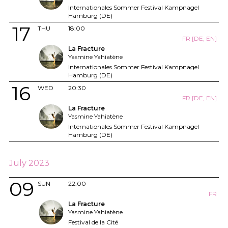
Internationales Sommer Festival Kampnagel
Hamburg (DE)
17
THU
18:00
FR [DE, EN]
La Fracture
Yasmine Yahiatène
Internationales Sommer Festival Kampnagel
Hamburg (DE)
16
WED
20:30
FR [DE, EN]
La Fracture
Yasmine Yahiatène
Internationales Sommer Festival Kampnagel
Hamburg (DE)
July 2023
09
SUN
22:00
FR
La Fracture
Yasmine Yahiatène
Festival de la Cité