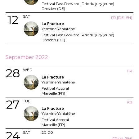
Festival Fast Forward (Prix du jury jeune)
Dresden (DE)
12
SAT
FR [DE, EN]
La Fracture
Yasmine Yahiatène
Festival Fast Forward (Prix du jury jeune)
Dresden (DE)
September 2022
28
WED
FR
La Fracture
Yasmine Yahiatène
Festival Actoral
Marseille (FR)
27
TUE
FR
La Fracture
Yasmine Yahiatène
Festival Actoral
Marseille (FR)
24
SAT
20:00
FR (NL/EN)