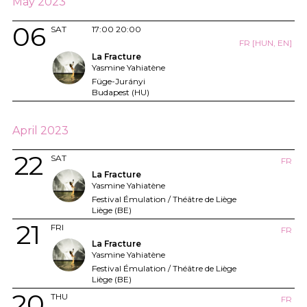
May 2023
06
SAT
17:00
20:00
FR [HUN, EN]
La Fracture
Yasmine Yahiatène
Füge-Jurányi
Budapest (HU)
April 2023
22
SAT
FR
La Fracture
Yasmine Yahiatène
Festival Émulation / Théâtre de Liège
Liège (BE)
21
FRI
FR
La Fracture
Yasmine Yahiatène
Festival Émulation / Théâtre de Liège
Liège (BE)
20
THU
FR