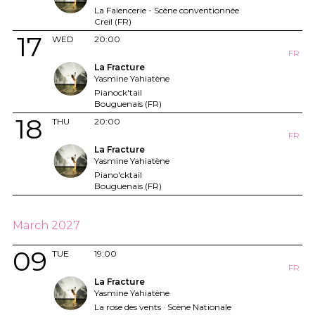
La Faïencerie - Scène conventionnée
Creil (FR)
17
WED
20:00
FR
La Fracture
Yasmine Yahiatène
Pianock'tail
Bouguenais (FR)
18
THU
20:00
FR
La Fracture
Yasmine Yahiatène
Piano'cktail
Bouguenais (FR)
March 2027
09
TUE
19:00
FR
La Fracture
Yasmine Yahiatène
La rose des vents · Scène Nationale