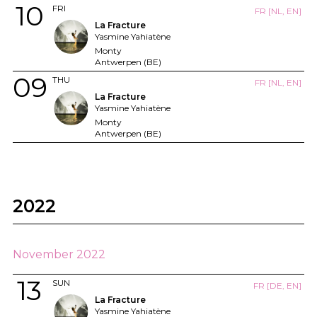
10
FRI
FR [NL, EN]
La Fracture
Yasmine Yahiatène
Monty
Antwerpen (BE)
09
THU
FR [NL, EN]
La Fracture
Yasmine Yahiatène
Monty
Antwerpen (BE)
2022
November 2022
13
SUN
FR [DE, EN]
La Fracture
Yasmine Yahiatène