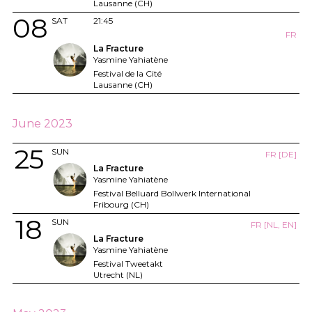
Lausanne (CH)
08
SAT
21:45
FR
La Fracture
Yasmine Yahiatène
Festival de la Cité
Lausanne (CH)
June 2023
25
SUN
FR [DE]
La Fracture
Yasmine Yahiatène
Festival Belluard Bollwerk International
Fribourg (CH)
18
SUN
FR [NL, EN]
La Fracture
Yasmine Yahiatène
Festival Tweetakt
Utrecht (NL)