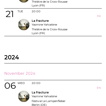
Théâtre de la Croix-Rousse
Lyon (FR)
21
TUE
20:00
FR
La Fracture
Yasmine Yahiatène
Théâtre de la Croix-Rousse
Lyon (FR)
2024
November 2024
06
WED
20:00
EN
La Fracture
Yasmine Yahiatène
Festival Le Lampenfieber
Berlin (DE)