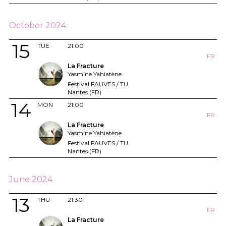
October 2024
15
TUE
21:00
FR
La Fracture
Yasmine Yahiatène
Festival FAUVES / TU
Nantes (FR)
14
MON
21:00
FR
La Fracture
Yasmine Yahiatène
Festival FAUVES / TU
Nantes (FR)
June 2024
13
THU
21:30
FR
La Fracture