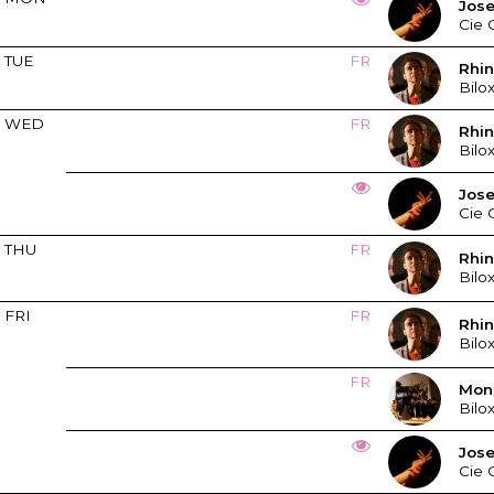
Jos
Cie 
TUE
FR
Rhi
Bilo
WED
FR
Rhi
Bilo
Jos
Cie 
THU
FR
Rhi
Bilo
FRI
FR
Rhi
Bilo
FR
Mons
Bilo
Jos
Cie 