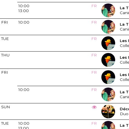
10:00
FR
La T
13:00
Cani
FRI
10:00
FR
La T
Cani
TUE
FR
Les 
Colle
THU
FR
Les 
Colle
FRI
FR
Les 
Colle
10:00
FR
La T
Cani
SUN
Déc
Duo
TUE
10:00
FR
La T
13:00