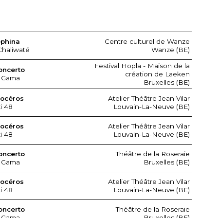
ephina
Centre culturel de Wanze
Chaliwaté
Wanze (BE)
Festival Hopla - Maison de la
oncerto
création de Laeken
 Gama
Bruxelles (BE)
nocéros
Atelier Théâtre Jean Vilar
xi 48
Louvain-La-Neuve (BE)
nocéros
Atelier Théâtre Jean Vilar
xi 48
Louvain-La-Neuve (BE)
oncerto
Théâtre de la Roseraie
 Gama
Bruxelles (BE)
nocéros
Atelier Théâtre Jean Vilar
xi 48
Louvain-La-Neuve (BE)
oncerto
Théâtre de la Roseraie
 Gama
Bruxelles (BE)