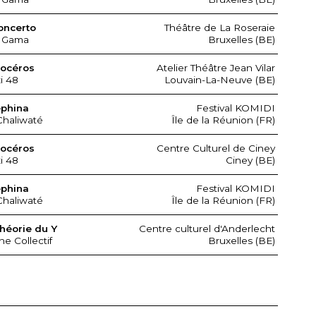
oncerto
Théâtre de La Roseraie
 Gama
Bruxelles (BE)
nocéros
Atelier Théâtre Jean Vilar
xi 48
Louvain-La-Neuve (BE)
ephina
Festival KOMIDI
Chaliwaté
Île de la Réunion (FR)
nocéros
Centre Culturel de Ciney
xi 48
Ciney (BE)
ephina
Festival KOMIDI
Chaliwaté
Île de la Réunion (FR)
héorie du Y
Centre culturel d'Anderlecht
ne Collectif
Bruxelles (BE)