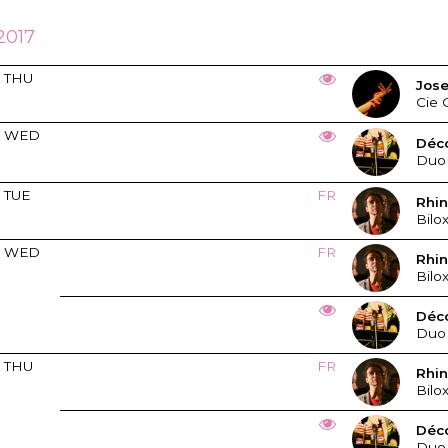
 2017
THU
Jos
Cie 
WED
Déc
Duo
TUE
FR
Rhi
Bilo
WED
FR
Rhi
Bilo
Déc
Duo
THU
FR
Rhi
Bilo
Déc
Duo