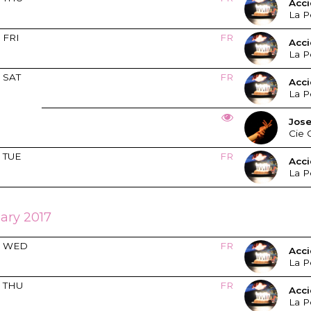
Acci
La P
FRI
FR
Acci
La P
SAT
FR
Acci
La P
Jos
Cie 
TUE
FR
Acci
La P
ary 2017
WED
FR
Acci
La P
THU
FR
Acci
La P