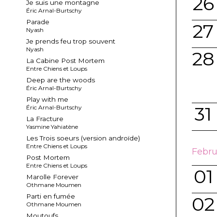
26
Je suis une montagne
Éric Arnal-Burtschy
Parade
27
Nyash
Je prends feu trop souvent
Nyash
28
La Cabine Post Mortem
Entre Chiens et Loups
Deep are the woods
Éric Arnal-Burtschy
Play with me
31
Éric Arnal-Burtschy
La Fracture
Yasmine Yahiatène
Les Trois soeurs (version androïde)
Entre Chiens et Loups
Febru
Post Mortem
Entre Chiens et Loups
01
Marolle Forever
Othmane Moumen
Parti en fumée
02
Othmane Moumen
Moutoufs