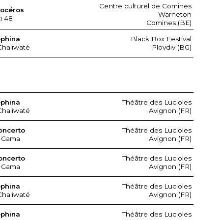
Centre culturel de Comines
nocéros
Warneton
xi 48
Comines (BE)
ephina
Black Box Festival
Chaliwaté
Plovdiv (BG)
ephina
Théâtre des Lucioles
Chaliwaté
Avignon (FR)
oncerto
Théâtre des Lucioles
 Gama
Avignon (FR)
oncerto
Théâtre des Lucioles
 Gama
Avignon (FR)
ephina
Théâtre des Lucioles
Chaliwaté
Avignon (FR)
ephina
Théâtre des Lucioles