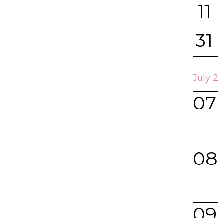
11
31
July 
07
08
09