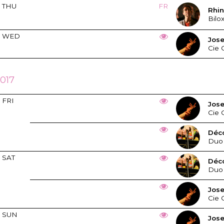
THU
FR
Rhi
Bilo
WED
Jos
Cie 
2017
FRI
Jos
Cie 
Déc
Duo
SAT
Déc
Duo
Jos
Cie 
SUN
Jos