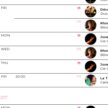
FRI
Déc
Duo
FR
Rhi
Bilo
MON
Jos
Cie 
WED
FR
Rhi
Bilo
THU
Jos
Cie 
FRI
20:00
FR
La T
Cani
017
MON