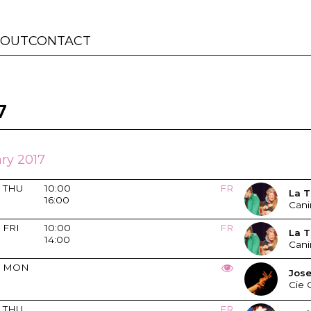
BOUT
CONTACT
7
ry 2017
THU
10:00
FR
La T
16:00
Cani
FRI
10:00
FR
La T
14:00
Cani
MON
Jos
Cie 
THU
FR