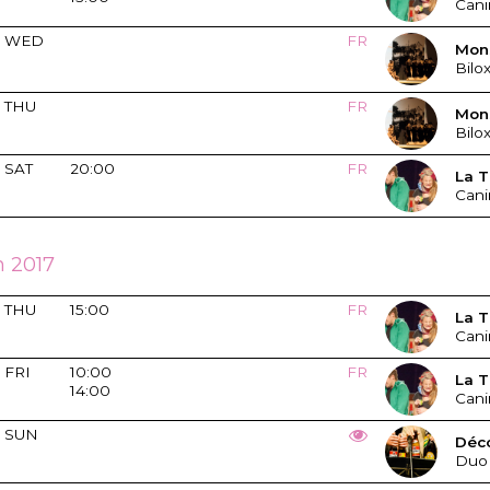
Cani
WED
FR
Mons
Bilo
THU
FR
Mons
Bilo
SAT
20:00
FR
La T
Cani
 2017
THU
15:00
FR
La T
Cani
FRI
10:00
FR
La T
14:00
Cani
SUN
Déc
Duo