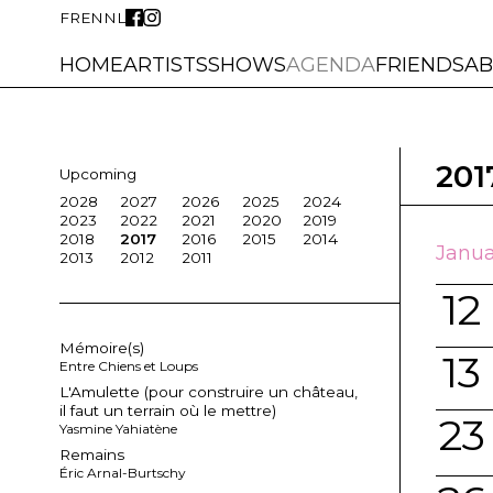
FR
EN
NL
HOME
ARTISTS
SHOWS
AGENDA
FRIENDS
A
201
Upcoming
2028
2027
2026
2025
2024
2023
2022
2021
2020
2019
2018
2017
2016
2015
2014
Janua
2013
2012
2011
12
Mémoire(s)
13
Entre Chiens et Loups
L'Amulette (pour construire un château,
il faut un terrain où le mettre)
23
Yasmine Yahiatène
Remains
Éric Arnal-Burtschy