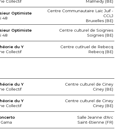
ne Collectif
Malmedy (BE)
Centre Communautaire Laïc Juif -
ieur Optimiste
CCLJ
xi 48
Bruxelles (BE)
ieur Optimiste
Centre culturel de Soignies
xi 48
Soignies (BE)
héorie du Y
Centre cutlruel de Rebecq
ne Collectif
Rebecq (BE)
héorie du Y
Centre culturel de Ciney
ne Collectif
Ciney (BE)
héorie du Y
Centre culturel de Ciney
ne Collectif
Ciney (BE)
oncerto
Salle Jeanne d'Arc
 Gama
Saint-Etienne (FR)