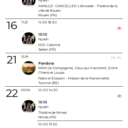
Nyash
ANNULÉ- CANCELLED L’étincelle - Théâtre de la
ville de Rouen
Rouen (FR)
16
TUE
14:30
18:30
10:10
Nyash
MJC Calonne
Sedan (FR)
21
SUN
FR, NL
Pandora
PAN! (la Compagnie), Ceux qui marchent, Entre
Chiens et Loups
Festival Eclosion - Maison de la Marionnette
Tournaï (BE)
22
MON
10:00
14:30
10:10
Nyash
Théâtre de Nîmes
Nîmes (FR)
10:00
13:30