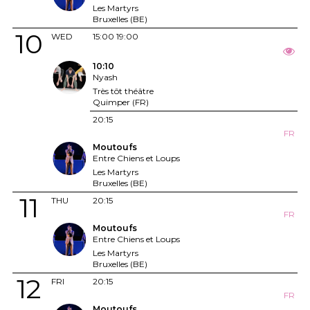
Les Martyrs
Bruxelles (BE)
10
WED
15:00
19:00
10:10
Nyash
Très tôt théâtre
Quimper (FR)
20:15
FR
Moutoufs
Entre Chiens et Loups
Les Martyrs
Bruxelles (BE)
11
THU
20:15
FR
Moutoufs
Entre Chiens et Loups
Les Martyrs
Bruxelles (BE)
12
FRI
20:15
FR
Moutoufs