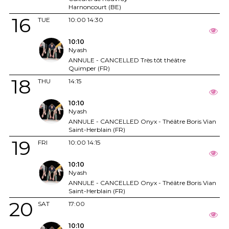
Harnoncourt (BE)
16
TUE
10:00
14:30
10:10
Nyash
ANNULE - CANCELLED Très tôt théâtre
Quimper (FR)
18
THU
14:15
10:10
Nyash
ANNULE - CANCELLED Onyx - Théâtre Boris Vian
Saint-Herblain (FR)
19
FRI
10:00
14:15
10:10
Nyash
ANNULE - CANCELLED Onyx - Théâtre Boris Vian
Saint-Herblain (FR)
20
SAT
17:00
10:10