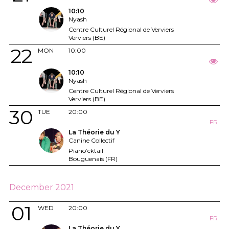
10:10
Nyash
Centre Culturel Régional de Verviers
Verviers (BE)
22
MON
10:00
10:10
Nyash
Centre Culturel Régional de Verviers
Verviers (BE)
30
TUE
20:00
FR
La Théorie du Y
Canine Collectif
Piano’cktail
Bouguenais (FR)
December 2021
01
WED
20:00
FR
La Théorie du Y