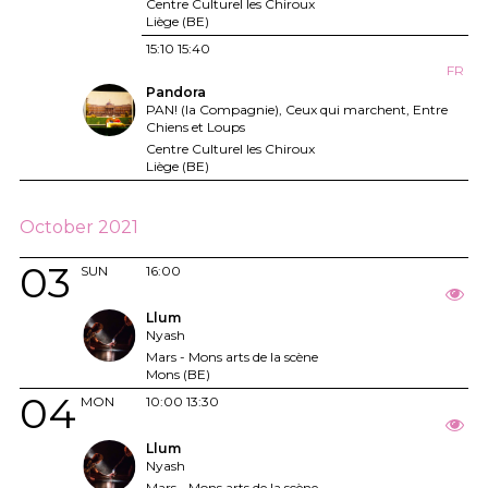
Centre Culturel les Chiroux
Liège (BE)
15:10
15:40
FR
Pandora
PAN! (la Compagnie), Ceux qui marchent, Entre
Chiens et Loups
Centre Culturel les Chiroux
Liège (BE)
October 2021
03
SUN
16:00
Llum
Nyash
Mars - Mons arts de la scène
Mons (BE)
04
MON
10:00
13:30
Llum
Nyash
Mars - Mons arts de la scène