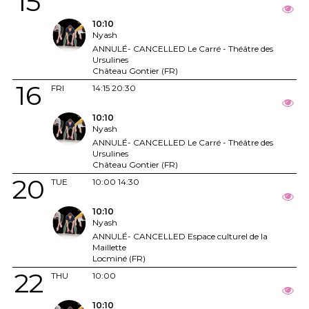
15
10:10
Nyash
ANNULÉ- CANCELLED Le Carré - Théâtre des
Ursulines
Château Gontier (FR)
16
FRI
14:15
20:30
10:10
Nyash
ANNULÉ- CANCELLED Le Carré - Théâtre des
Ursulines
Château Gontier (FR)
20
TUE
10:00
14:30
10:10
Nyash
ANNULÉ- CANCELLED Espace culturel de la
Maillette
Locminé (FR)
22
THU
10:00
10:10