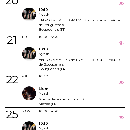
20
10:10
Nyash
EN FORME ALTERNATIVE Piano'cktail - Théâtre
de Bouguenais
Bouguenais (FR)
21
THU
10:00
14:30
10:10
Nyash
EN FORME ALTERNATIVE Piano'cktail - Théâtre
de Bouguenais
Bouguenais (FR)
22
FRI
10:30
Llum
Nyash
Spectacles en recommandé
Mende (FR)
25
MON
10:00
14:30
10:10
Nyash