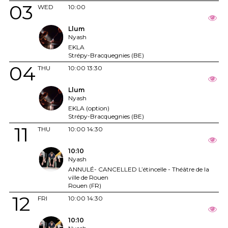
03
WED
10:00
Llum
Nyash
EKLA
Strépy-Bracquegnies (BE)
04
THU
10:00
13:30
Llum
Nyash
EKLA (option)
Strépy-Bracquegnies (BE)
11
THU
10:00
14:30
10:10
Nyash
ANNULÉ- CANCELLED L’étincelle - Théâtre de la
ville de Rouen
Rouen (FR)
12
FRI
10:00
14:30
10:10