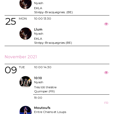
Nyash
EKLA
Strépy-Bracquegnies. (BE)
25
MON
10:00
13:30
Llum
Nyash
EKLA
Strépy-Bracquegnies (BE)
November 2021
09
TUE
10:00
14:30
10:10
Nyash
Très tôt théâtre
Quimper (FR)
19:00
FR
Moutoufs
Entre Chiens et Loups