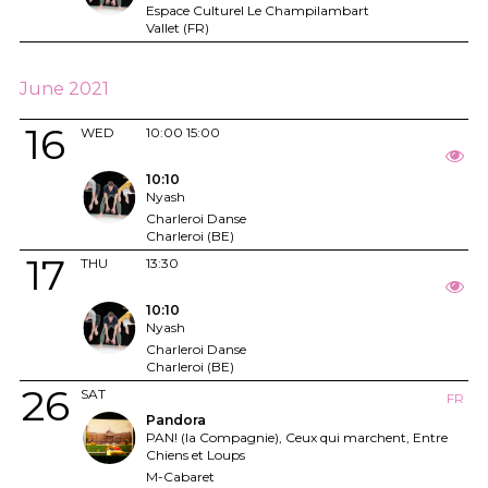
Espace Culturel Le Champilambart
Vallet (FR)
June 2021
16
WED
10:00
15:00
10:10
Nyash
Charleroi Danse
Charleroi (BE)
17
THU
13:30
10:10
Nyash
Charleroi Danse
Charleroi (BE)
26
SAT
FR
Pandora
PAN! (la Compagnie), Ceux qui marchent, Entre
Chiens et Loups
M-Cabaret