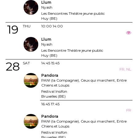
Llum
Nyash
Les Rencontres Théâtre jeune public
Huy (BE)
19
THU
10:00
14:00
Llum
Nyash
Les Rencontre Théâtre jeune public
Huy (BE)
28
SAT
14:45
15:45
FR, NL
Pandora
PAN! (la Compagnie), Ceux qui marchent, Entre
Chiens et Loups
Festival Insifon
Bruxelles (BE)
16:45
17:45
FR
Pandora
PAN! (la Compagnie), Ceux qui marchent, Entre
Chiens et Loups
Festival Insifon
Bruxelles (BE)