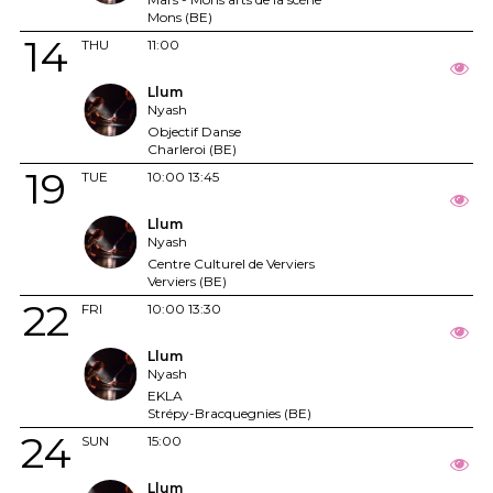
Mons (BE)
14
THU
11:00
Llum
Nyash
Objectif Danse
Charleroi (BE)
19
TUE
10:00
13:45
Llum
Nyash
Centre Culturel de Verviers
Verviers (BE)
22
FRI
10:00
13:30
Llum
Nyash
EKLA
Strépy-Bracquegnies (BE)
24
SUN
15:00
Llum