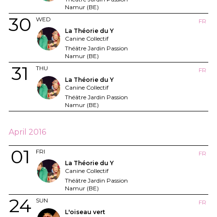
Namur (BE)
30
WED
FR
La Théorie du Y
Canine Collectif
Théâtre Jardin Passion
Namur (BE)
31
THU
FR
La Théorie du Y
Canine Collectif
Théâtre Jardin Passion
Namur (BE)
April 2016
01
FRI
FR
La Théorie du Y
Canine Collectif
Théâtre Jardin Passion
Namur (BE)
24
SUN
FR
L'oiseau vert