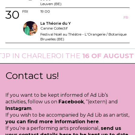
Leuven (BE)
30
FRI
19:00
FR
La Théorie du Y
Canine Collectif
Festival Noël au Théâtre - L'Orangerie / Botanique
Bruxelles (BE)
N CHARLEROI THE
16 OF AUGUST 202
Contact us!
If you want to be kept informed of Ad Lib’s
activities, follow us on
Facebook
, “(extern) and
Instagram
.
If you wish to be accompanied by Ad Lib as an artist,
you can find more information here
.
If you’re a performing arts professional,
send us
your contact details here to be kept up to date