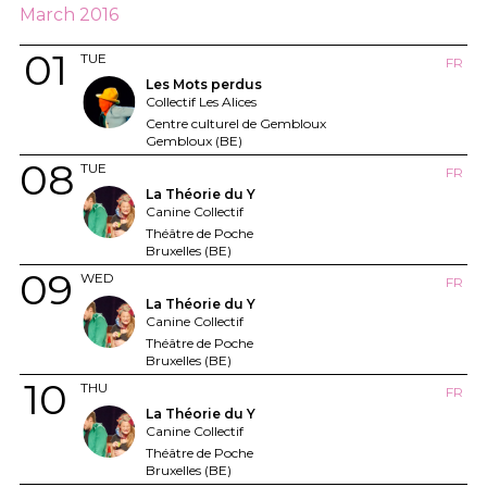
March 2016
01
TUE
FR
Les Mots perdus
Collectif Les Alices
Centre culturel de Gembloux
Gembloux (BE)
08
TUE
FR
La Théorie du Y
Canine Collectif
Théâtre de Poche
Bruxelles (BE)
09
WED
FR
La Théorie du Y
Canine Collectif
Théâtre de Poche
Bruxelles (BE)
10
THU
FR
La Théorie du Y
Canine Collectif
Théâtre de Poche
Bruxelles (BE)