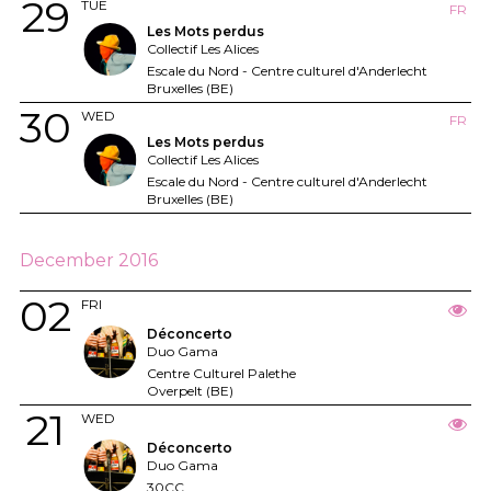
29
TUE
FR
Les Mots perdus
Collectif Les Alices
Escale du Nord - Centre culturel d'Anderlecht
Bruxelles (BE)
30
WED
FR
Les Mots perdus
Collectif Les Alices
Escale du Nord - Centre culturel d'Anderlecht
Bruxelles (BE)
December 2016
02
FRI
Déconcerto
Duo Gama
Centre Culturel Palethe
Overpelt (BE)
21
WED
Déconcerto
Duo Gama
30CC