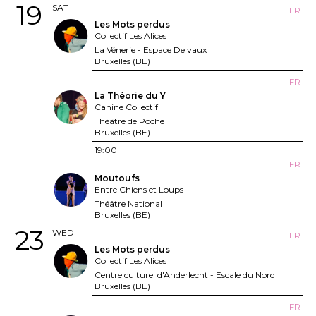
19
SAT
FR
Les Mots perdus
Collectif Les Alices
La Vénerie - Espace Delvaux
Bruxelles (BE)
FR
La Théorie du Y
Canine Collectif
Théâtre de Poche
Bruxelles (BE)
19:00
FR
Moutoufs
Entre Chiens et Loups
Théâtre National
Bruxelles (BE)
23
WED
FR
Les Mots perdus
Collectif Les Alices
Centre culturel d'Anderlecht - Escale du Nord
Bruxelles (BE)
FR