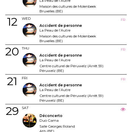
La Peau de l’Autre
Maison des cultures de Molenbeek
Bruxelles (BE)
12
WED
FR
Accident de personne
La Peau de l’Autre
Maison des cultures de Molenbeek
Bruxelles (BE)
20
THU
FR
Accident de personne
La Peau de l’Autre
Centre culturel de Péruwelz (Arrêt 59)
Péruwelz (BE)
21
FRI
FR
Accident de personne
La Peau de l’Autre
Centre culturel de Péruwelz (Arrêt 59)
Péruwelz (BE)
29
SAT
Déconcerto
Duo Gama
Salle Georges Roland
Ath (BE)