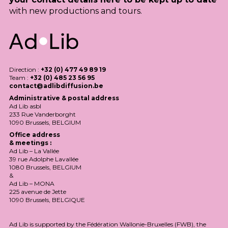
with new productions and tours.
Direction :
+32 (0) 477 49 89 19
Team :
+32 (0) 485 23 56 95
contact@adlibdiffusion.be
Administrative & postal address
Ad Lib asbl
233 Rue Vanderborght
1090 Brussels,
BELGIUM
Office address
& meetings :
Ad Lib – La Vallée
39 rue Adolphe Lavallée
1080 Brussels,
BELGIUM
&
Ad Lib –
MONA
225 avenue de Jette
1090 Brussels,
BELGIQUE
Ad Lib is supported by the Fédération Wallonie-Bruxelles (
FWB
), the