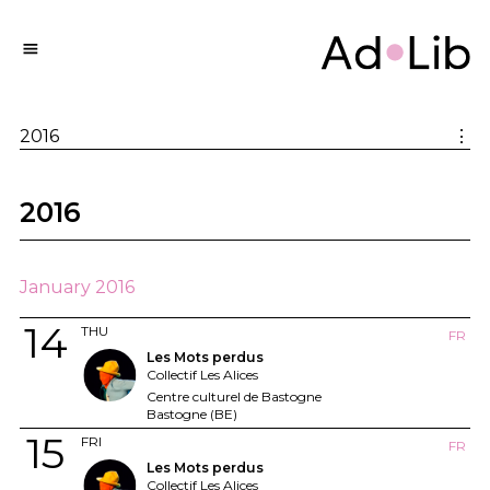
2016
⋮
2016
January 2016
14
THU
FR
Les Mots perdus
Collectif Les Alices
Centre culturel de Bastogne
Bastogne (BE)
15
FRI
FR
Les Mots perdus
Collectif Les Alices