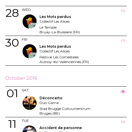
28
WED
FR
Les Mots perdus
Collectif Les Alices
Le Temple
Bruay-La-Buissiere (FR)
30
FRI
FR
Les Mots perdus
Collectif Les Alices
Festival Les Comediales
Aulnoy-lez-Valenciennes (FR)
October 2016
01
SAT
Déconcerto
Duo Gama
Stad Brugge Cultuurcentrum
Bruges (BE)
11
TUE
FR
Accident de personne