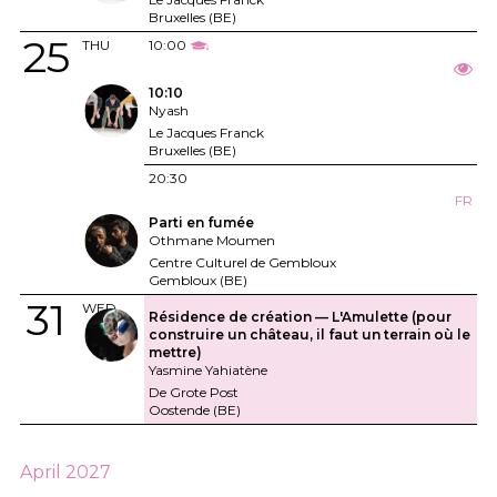
Bruxelles (BE)
25
THU
10:00
10:10
Nyash
Le Jacques Franck
Bruxelles (BE)
20:30
FR
Parti en fumée
Othmane Moumen
Centre Culturel de Gembloux
Gembloux (BE)
31
WED
Résidence de création — L'Amulette (pour
construire un château, il faut un terrain où le
mettre)
Yasmine Yahiatène
De Grote Post
Oostende (BE)
April 2027