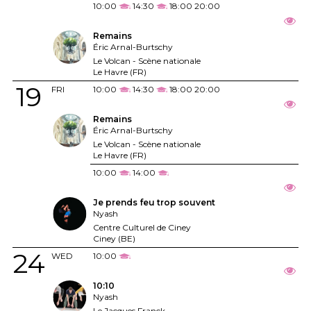
10:00
14:30
18:00
20:00
Remains
Éric Arnal-Burtschy
Le Volcan - Scène nationale
Le Havre (FR)
19
FRI
10:00
14:30
18:00
20:00
Remains
Éric Arnal-Burtschy
Le Volcan - Scène nationale
Le Havre (FR)
10:00
14:00
Je prends feu trop souvent
Nyash
Centre Culturel de Ciney
Ciney (BE)
24
WED
10:00
10:10
Nyash
Le Jacques Franck