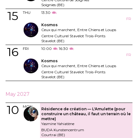
Soignies (BE)
15
THU
13:30
FR
Kosmos
Ceux qui marchent, Entre Chiens et Loups
Centre Culturel Stavelot Trois-Ponts
Stavelot (BE)
16
FRI
10:00
16:30
FR
Kosmos
Ceux qui marchent, Entre Chiens et Loups
Centre Culturel Stavelot Trois-Ponts
Stavelot (BE)
May 2027
10
MON
Résidence de création — L'Amulette (pour
construire un château, il faut un terrain où le
mettre)
Yasmine Yahiatène
BUDA Kunstencentrum
Courtrai (BE)