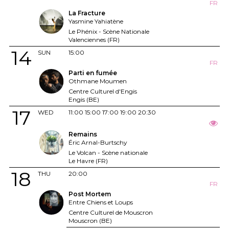
FR
La Fracture
Yasmine Yahiatène
Le Phénix - Scène Nationale
Valenciennes (FR)
14
SUN
15:00
FR
Parti en fumée
Othmane Moumen
Centre Culturel d'Engis
Engis (BE)
17
WED
11:00
15:00
17:00
19:00
20:30
Remains
Éric Arnal-Burtschy
Le Volcan - Scène nationale
Le Havre (FR)
18
THU
20:00
FR
Post Mortem
Entre Chiens et Loups
Centre Culturel de Mouscron
Mouscron (BE)