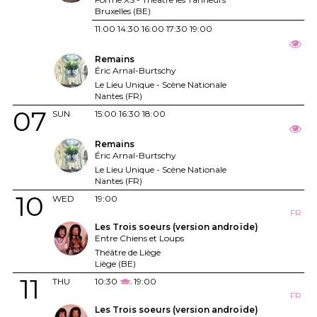
Bruxelles (BE)
11:00
14:30
16:00
17:30
19:00
Remains
Éric Arnal-Burtschy
Le Lieu Unique - Scène Nationale
Nantes (FR)
07
SUN
15:00
16:30
18:00
Remains
Éric Arnal-Burtschy
Le Lieu Unique - Scène Nationale
Nantes (FR)
10
WED
19:00
FR
Les Trois soeurs (version androïde)
Entre Chiens et Loups
Théâtre de Liège
Liège (BE)
11
THU
10:30
19:00
FR
Les Trois soeurs (version androïde)