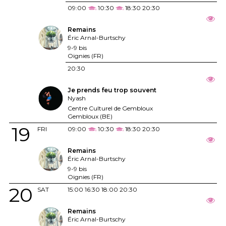
09:00
10:30
18:30
20:30
Remains
Éric Arnal-Burtschy
9-9 bis
Oignies (FR)
20:30
Je prends feu trop souvent
Nyash
Centre Culturel de Gembloux
Gembloux (BE)
19
FRI
09:00
10:30
18:30
20:30
Remains
Éric Arnal-Burtschy
9-9 bis
Oignies (FR)
20
SAT
15:00
16:30
18:00
20:30
Remains
Éric Arnal-Burtschy