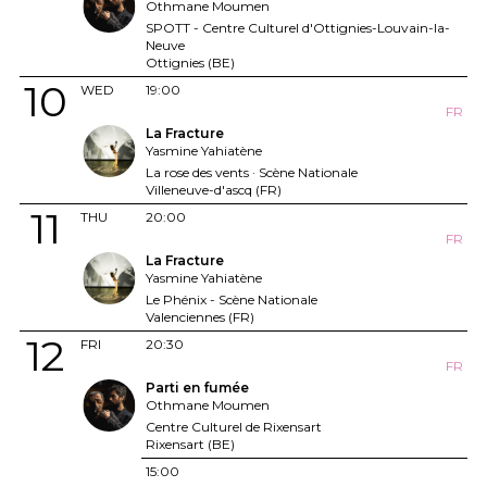
Othmane Moumen
SPOTT - Centre Culturel d'Ottignies-Louvain-la-
Neuve
Ottignies (BE)
10
WED
19:00
FR
La Fracture
Yasmine Yahiatène
La rose des vents · Scène Nationale
Villeneuve-d'ascq (FR)
11
THU
20:00
FR
La Fracture
Yasmine Yahiatène
Le Phénix - Scène Nationale
Valenciennes (FR)
12
FRI
20:30
FR
Parti en fumée
Othmane Moumen
Centre Culturel de Rixensart
Rixensart (BE)
15:00