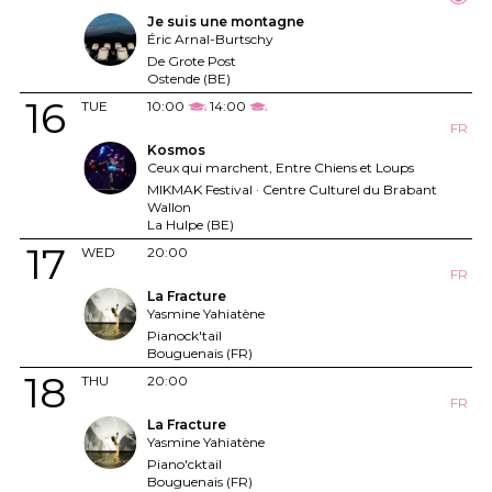
Je suis une montagne
Éric Arnal-Burtschy
De Grote Post
Ostende (BE)
16
TUE
10:00
14:00
FR
Kosmos
Ceux qui marchent, Entre Chiens et Loups
MIKMAK Festival · Centre Culturel du Brabant
Wallon
La Hulpe (BE)
17
WED
20:00
FR
La Fracture
Yasmine Yahiatène
Pianock'tail
Bouguenais (FR)
18
THU
20:00
FR
La Fracture
Yasmine Yahiatène
Piano'cktail
Bouguenais (FR)