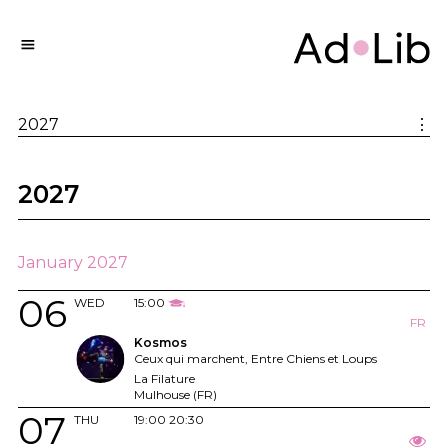
2027
⋮
2027
January 2027
06
WED
15:00
FR
Kosmos
Ceux qui marchent, Entre Chiens et Loups
La Filature
Mulhouse (FR)
07
THU
19:00
20:30