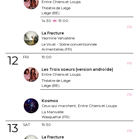
Entre Chiens et Loups
Théâtre de Liège
Liège (BE)
14:30
19:00
FR
La Fracture
Yasmine Yahiatène
Le Vivat - Scène conventionnée
Armentières (FR)
12
FRI
19:00
FR
Les Trois soeurs (version androïde)
Entre Chiens et Loups
Théatre de Liège
Liège (BE)
FR
Kosmos
Ceux qui marchent, Entre Chiens et Loups
La Manivelle
Wasquehal (FR)
13
SAT
19:30
FR
La Fracture