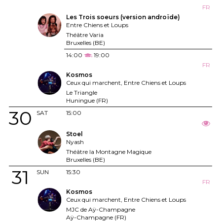
FR
Les Trois soeurs (version androïde)
Entre Chiens et Loups
Théâtre Varia
Bruxelles (BE)
14:00
19:00
FR
Kosmos
Ceux qui marchent, Entre Chiens et Loups
Le Triangle
Huningue (FR)
30
SAT
15:00
Stoel
Nyash
Théâtre la Montagne Magique
Bruxelles (BE)
31
SUN
15:30
FR
Kosmos
Ceux qui marchent, Entre Chiens et Loups
MJC de Aÿ-Champagne
Aÿ-Champagne (FR)