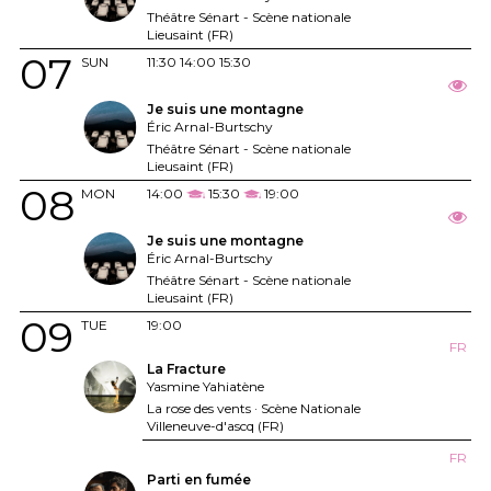
Théâtre Sénart - Scène nationale
Lieusaint (FR)
07
SUN
11:30
14:00
15:30
Je suis une montagne
Éric Arnal-Burtschy
Théâtre Sénart - Scène nationale
Lieusaint (FR)
08
MON
14:00
15:30
19:00
Je suis une montagne
Éric Arnal-Burtschy
Théâtre Sénart - Scène nationale
Lieusaint (FR)
09
TUE
19:00
FR
La Fracture
Yasmine Yahiatène
La rose des vents · Scène Nationale
Villeneuve-d'ascq (FR)
FR
Parti en fumée