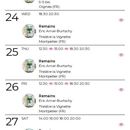
9-9 bis
Oignies (FR)
24
WED
18:30
20:30
Remains
Éric Arnal-Burtschy
Théâtre la Vignette
Montpellier (FR)
25
THU
12:30
15:00
18:30
20:30
Remains
Éric Arnal-Burtschy
Théâtre la Vignette
Montpellier (FR)
26
FRI
12:30
15:00
18:30
20:30
Remains
Éric Arnal-Burtschy
Théâtre la Vignette
Montpellier (FR)
27
SAT
14:00
16:00
18:00
20:00