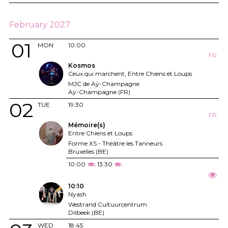
February 2027
01
MON
10:00
FR
Kosmos
Ceux qui marchent, Entre Chiens et Loups
MJC de Aÿ-Champagne
Aÿ-Champagne (FR)
02
TUE
19:30
FR
Mémoire(s)
Entre Chiens et Loups
Forme XS - Théâtre les Tanneurs
Bruxelles (BE)
10:00
13:30
10:10
Nyash
Westrand Cultuurcentrum
Dilbeek (BE)
WED
18:45