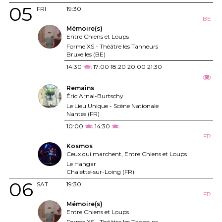
05
FRI
19:30
BE
Mémoire(s)
Entre Chiens et Loups
Forme XS - Théâtre les Tanneurs
Bruxelles (BE)
14:30
17:00
18:20
20:00
21:30
Remains
Éric Arnal-Burtschy
Le Lieu Unique - Scène Nationale
Nantes (FR)
10:00
14:30
FR
Kosmos
Ceux qui marchent, Entre Chiens et Loups
Le Hangar
Chalette-sur-Loing (FR)
06
SAT
19:30
FR
Mémoire(s)
Entre Chiens et Loups
Forme XS - Théâtre les Tanneurs