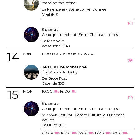
Yasmine Yahiatène
La Faïencerie - Scène conventionnée
Creil (FR)
FR
Kosmos
Ceux qui marchent, Entre Chiens et Loups
La Manivelle
Wasquehal (FR)
14
SUN
11:00
13:30
15:00
16:30
18:00
Je suis une montagne
Éric Arnal-Burtschy
De Grote Post
Ostende (BE)
15
MON
10:00
14:00
FR
Kosmos
Ceux qui marchent, Entre Chiens et Loups
MIKMAK Festival · Centre Culturel du Brabant
Wallon
La Hulpe (BE)
09:00
10:30
13:00
14:30
16:00