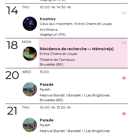
14
THU
10:00
14:30
FR
Kosmos
Ceux qui marchent, Entre Chiens et Loups
Art'Rhena
Vogelgrun (FR)
18
MON
FR
Résidence de recherche — Mémoire(s)
Entre Chiens et Loups
Théâtre les Tanneurs
Bruxelles (BE)
20
WED
15:00
Parade
Nyash
Festival Bandit ! Bandiet ! / Les Brigittines
Bruxelles (BE)
21
THU
10:00
13:30
Parade
Nyash
Festival Bandit ! Bandiet ! / Les Brigittines