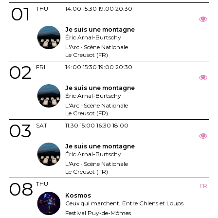
01
THU
14:00
15:30
19:00
20:30
Je suis une montagne
Éric Arnal-Burtschy
L'Arc · Scène Nationale
Le Creusot (FR)
02
FRI
14:00
15:30
19:00
20:30
Je suis une montagne
Éric Arnal-Burtschy
L'Arc · Scène Nationale
Le Creusot (FR)
03
SAT
11:30
15:00
16:30
18:00
Je suis une montagne
Éric Arnal-Burtschy
L'Arc · Scène Nationale
Le Creusot (FR)
08
THU
FR
Kosmos
Ceux qui marchent, Entre Chiens et Loups
Festival Puy-de-Mômes