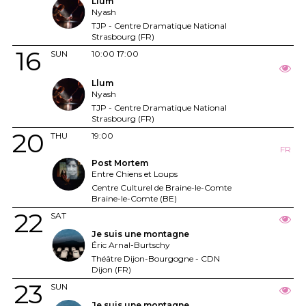
Llum
Nyash
TJP - Centre Dramatique National
Strasbourg (FR)
16
SUN
10:00
17:00
Llum
Nyash
TJP - Centre Dramatique National
Strasbourg (FR)
20
THU
19:00
FR
Post Mortem
Entre Chiens et Loups
Centre Culturel de Braine-le-Comte
Braine-le-Comte (BE)
22
SAT
Je suis une montagne
Éric Arnal-Burtschy
Théâtre Dijon-Bourgogne - CDN
Dijon (FR)
23
SUN
Je suis une montagne