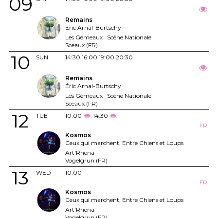
09
Remains
Éric Arnal-Burtschy
Les Gémeaux · Scène Nationale
Sceaux (FR)
10
SUN
14:30
16:00
19:00
20:30
Remains
Éric Arnal-Burtschy
Les Gémeaux · Scène Nationale
Sceaux (FR)
12
TUE
10:00
14:30
FR
Kosmos
Ceux qui marchent, Entre Chiens et Loups
Art'Rhena
Vogelgrun (FR)
13
WED
10:00
FR
Kosmos
Ceux qui marchent, Entre Chiens et Loups
Art'Rhena
Vogelgrun (FR)