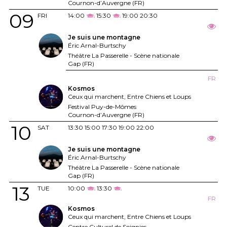
Cournon-d’Auvergne (FR)
09
FRI
14:00
15:30
19:00
20:30
Je suis une montagne
Éric Arnal-Burtschy
Théâtre La Passerelle - Scène nationale
Gap (FR)
FR
Kosmos
Ceux qui marchent, Entre Chiens et Loups
Festival Puy-de-Mômes
Cournon-d’Auvergne (FR)
10
SAT
13:30
15:00
17:30
19:00
22:00
Je suis une montagne
Éric Arnal-Burtschy
Théâtre La Passerelle - Scène nationale
Gap (FR)
13
TUE
10:00
13:30
FR
Kosmos
Ceux qui marchent, Entre Chiens et Loups
Centre Culturel de Soignies