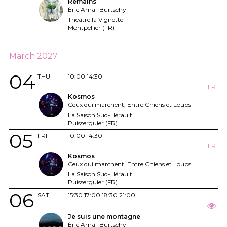
Remains
Éric Arnal-Burtschy
Théâtre la Vignette
Montpellier (FR)
March 2027
04
THU
10:00
14:30
FR
Kosmos
Ceux qui marchent, Entre Chiens et Loups
La Saison Sud-Hérault
Puisserguier (FR)
05
FRI
10:00
14:30
FR
Kosmos
Ceux qui marchent, Entre Chiens et Loups
La Saison Sud-Hérault
Puisserguier (FR)
06
SAT
15:30
17:00
18:30
21:00
Je suis une montagne
Éric Arnal-Burtschy