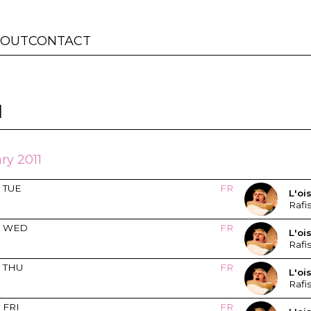
BOUT
CONTACT
1
ry 2011
TUE
FR
L'oi
Rafi
WED
FR
L'oi
Rafi
THU
FR
L'oi
Rafi
FRI
FR