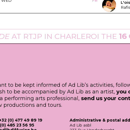
WED
FR
L'oi
Rafi
E
AT
RTJP
IN CHARLEROI THE
16 
ant to be kept informed of Ad Lib’s activities, foll
ish to be accompanied by Ad Lib as an artist,
you 
e a performing arts professional,
send us your cont
 productions and tours.
+32 (0) 477 49 89 19
Administrative & postal ad
(0) 485 23 56 95
Ad Lib asbl