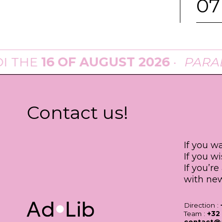
07
 THE
16 OF AUGUST 2026
·
PARAD
Contact us!
If you w
If you w
If you’r
with new
Direction :
Team :
+32 