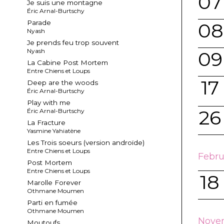
07
Je suis une montagne
Éric Arnal-Burtschy
Parade
08
Nyash
Je prends feu trop souvent
Nyash
09
La Cabine Post Mortem
Entre Chiens et Loups
17
Deep are the woods
Éric Arnal-Burtschy
Play with me
26
Éric Arnal-Burtschy
La Fracture
Yasmine Yahiatène
Les Trois soeurs (version androïde)
Entre Chiens et Loups
Febru
Post Mortem
Entre Chiens et Loups
18
Marolle Forever
Othmane Moumen
Parti en fumée
Othmane Moumen
Novem
Moutoufs