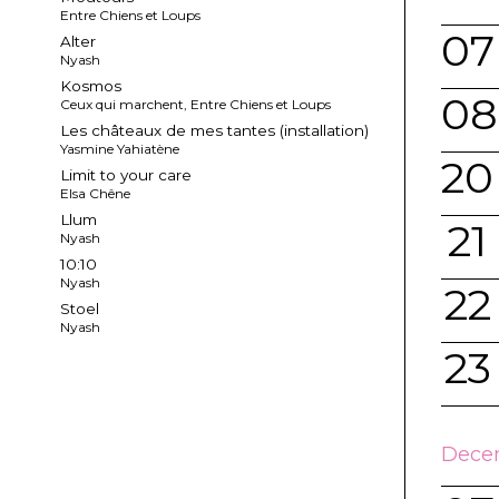
Entre Chiens et Loups
07
Alter
Nyash
Kosmos
08
Ceux qui marchent, Entre Chiens et Loups
Les châteaux de mes tantes (installation)
Yasmine Yahiatène
20
Limit to your care
Elsa Chêne
Llum
21
Nyash
10:10
Nyash
22
Stoel
Nyash
23
Dece