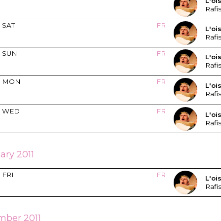
L'oi
Rafi
SAT
FR
L'oi
Rafi
SUN
FR
L'oi
Rafi
MON
FR
L'oi
Rafi
WED
FR
L'oi
Rafi
ary 2011
FRI
FR
L'oi
Rafi
ber 2011