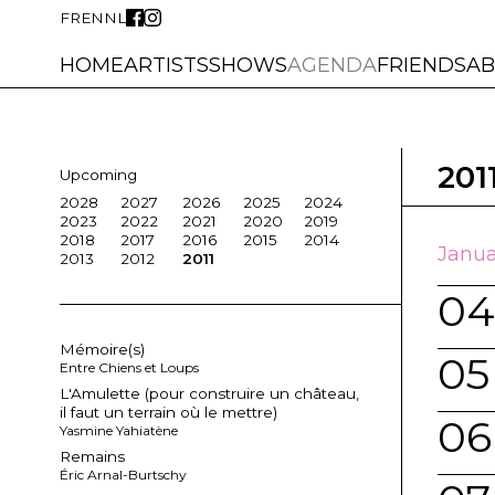
FR
EN
NL
HOME
ARTISTS
SHOWS
AGENDA
FRIENDS
A
201
Upcoming
2028
2027
2026
2025
2024
2023
2022
2021
2020
2019
2018
2017
2016
2015
2014
Janua
2013
2012
2011
04
Mémoire(s)
05
Entre Chiens et Loups
L'Amulette (pour construire un château,
il faut un terrain où le mettre)
06
Yasmine Yahiatène
Remains
Éric Arnal-Burtschy