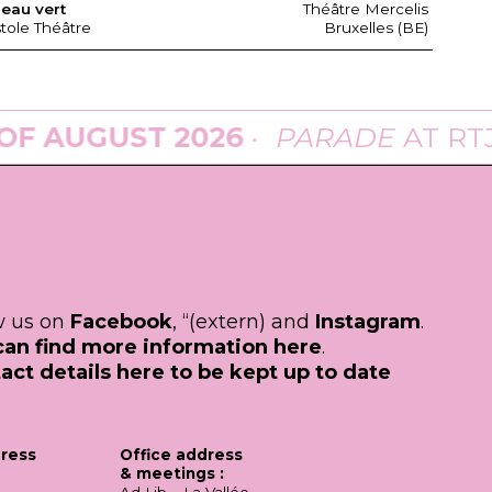
seau vert
Théâtre Mercelis
stole Théâtre
Bruxelles (BE)
OF AUGUST 2026
·
PARADE
AT
RTJ
ow us on
Facebook
, “(extern) and
Instagram
.
can find more information here
.
act details here to be kept up to date
dress
Office address
& meetings :