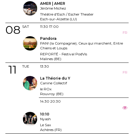
AMER | AMER
Jérôme Michez
Théâtre d'Esch / Escher Theater
Esch-sur-Alzette (LU)
08
SAT
11:30
17:00
FR
Pandora
PAN! (la Compagnie), Ceux qui marchent, Entre
Chiens et Loups
REPORTÉ - Festival PodVis
Malines (BE)
11
TUE
13:30
FR
La Théorie du Y
Canine Collectif
le ROx
Rouvroy (BE)
14:30
20:30
10:10
Nyash
Le Sax
Achères (FR)