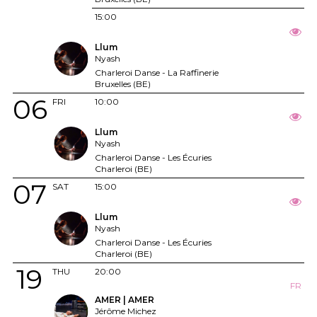
15:00
Llum
Nyash
Charleroi Danse - La Raffinerie
Bruxelles (BE)
06
FRI
10:00
Llum
Nyash
Charleroi Danse - Les Écuries
Charleroi (BE)
07
SAT
15:00
Llum
Nyash
Charleroi Danse - Les Écuries
Charleroi (BE)
19
THU
20:00
FR
AMER | AMER
Jérôme Michez