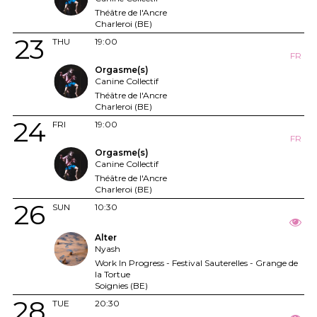
Théâtre de l'Ancre
Charleroi (BE)
23
THU
19:00
FR
Orgasme(s)
Canine Collectif
Théâtre de l'Ancre
Charleroi (BE)
24
FRI
19:00
FR
Orgasme(s)
Canine Collectif
Théâtre de l'Ancre
Charleroi (BE)
26
SUN
10:30
Alter
Nyash
Work In Progress - Festival Sauterelles - Grange de
la Tortue
Soignies (BE)
28
TUE
20:30