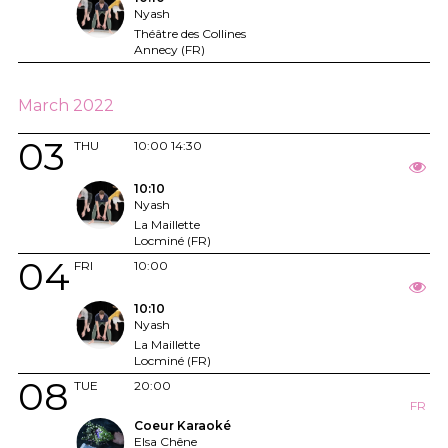
Nyash
Théâtre des Collines
Annecy (FR)
March 2022
03
THU
10:00
14:30
10:10
Nyash
La Maillette
Locminé (FR)
04
FRI
10:00
10:10
Nyash
La Maillette
Locminé (FR)
08
TUE
20:00
FR
Coeur Karaoké
Elsa Chêne