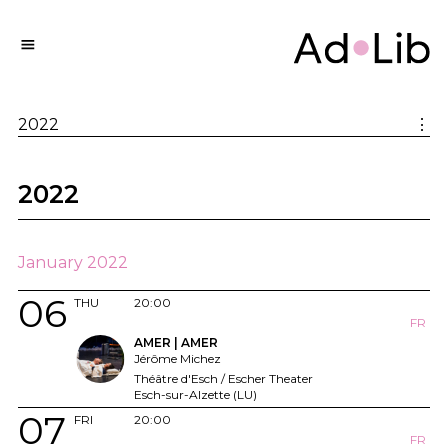
2022
⋮
2022
January 2022
06
THU
20:00
FR
AMER | AMER
Jérôme Michez
Théâtre d'Esch / Escher Theater
Esch-sur-Alzette (LU)
07
FRI
20:00
FR