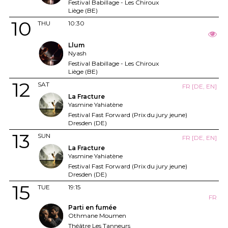
Festival Babillage - Les Chiroux
Liège (BE)
10
THU
10:30
Llum
Nyash
Festival Babillage - Les Chiroux
Liège (BE)
12
SAT
FR [DE, EN]
La Fracture
Yasmine Yahiatène
Festival Fast Forward (Prix du jury jeune)
Dresden (DE)
13
SUN
FR [DE, EN]
La Fracture
Yasmine Yahiatène
Festival Fast Forward (Prix du jury jeune)
Dresden (DE)
15
TUE
19:15
FR
Parti en fumée
Othmane Moumen
Théâtre Les Tanneurs