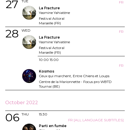
27
TUE
FR
La Fracture
Yasmine Yahiatène
Festival Actoral
Marseille (FR)
28
WED
FR
La Fracture
Yasmine Yahiatène
Festival Actoral
Marseille (FR)
10:00
15:00
FR
Kosmos
Ceux qui marchent, Entre Chiens et Loups
Centre de la Marionnette - Focus pro WBTD
Tournai (BE)
October 2022
06
THU
15:30
FR [ALL LANGUAGE SUBTITLES]
Parti en fumée