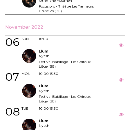
Othmane Moumen
Focus pro - Théâtre Les Tanneurs
Bruxelles (BE)
November 2022
06
SUN
16:00
Llum
Nyash
Festival Babillage - Les Chiroux
Liège (BE)
07
MON
10:00
13:30
Llum
Nyash
Festival Babillage - Les Chiroux
Liège (BE)
08
TUE
10:00
13:30
Llum
Nyash