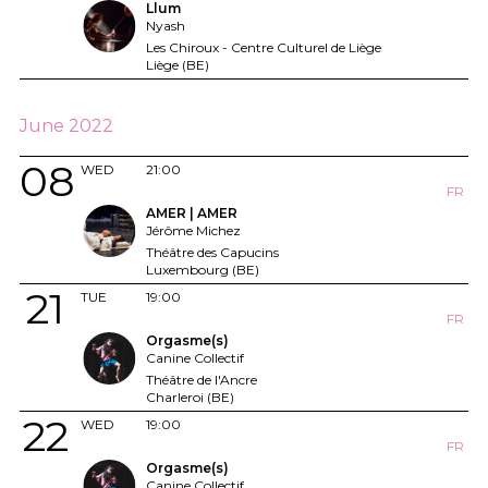
Llum
Nyash
Les Chiroux - Centre Culturel de Liège
Liège (BE)
June 2022
08
WED
21:00
FR
AMER | AMER
Jérôme Michez
Théâtre des Capucins
Luxembourg (BE)
21
TUE
19:00
FR
Orgasme(s)
Canine Collectif
Théâtre de l'Ancre
Charleroi (BE)
22
WED
19:00
FR
Orgasme(s)
Canine Collectif