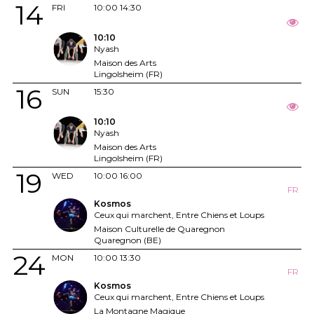
14
FRI
10:00
14:30
10:10
Nyash
Maison des Arts
Lingolsheim (FR)
16
SUN
15:30
10:10
Nyash
Maison des Arts
Lingolsheim (FR)
19
WED
10:00
16:00
FR
Kosmos
Ceux qui marchent, Entre Chiens et Loups
Maison Culturelle de Quaregnon
Quaregnon (BE)
24
MON
10:00
13:30
FR
Kosmos
Ceux qui marchent, Entre Chiens et Loups
La Montagne Magique