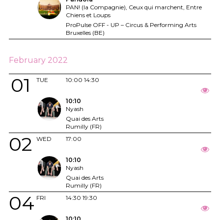
PAN! (la Compagnie), Ceux qui marchent, Entre
Chiens et Loups
ProPulse OFF - UP – Circus & Performing Arts
Bruxelles (BE)
February 2022
01
TUE
10:00
14:30
10:10
Nyash
Quai des Arts
Rumilly (FR)
02
WED
17:00
10:10
Nyash
Quai des Arts
Rumilly (FR)
04
FRI
14:30
19:30
10:10